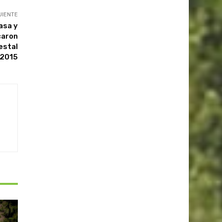
UIENTE
asa y
caron
estal
2015