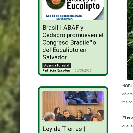
Brasil | ABAF y
Cedagro promueven el
Congreso Brasileño
del Eucalipto en
Salvador
Agenda Forestal
Patricia Escobar
-
05/08/2026
NORUEG
dólare
mejor 
El nue
que le
Ley de Tierras |