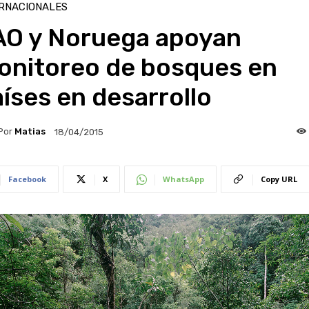
RNACIONALES
AO y Noruega apoyan
onitoreo de bosques en
íses en desarrollo
Por
Matias
18/04/2015
Facebook
X
WhatsApp
Copy URL