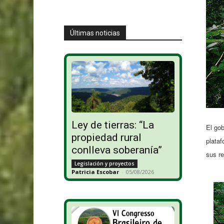
Últimas noticias
Ley de tierras: “La
El gob
propiedad rural
plataf
conlleva soberanía”
sus re
Legislación y proyectos
Patricia Escobar
-
05/08/2026