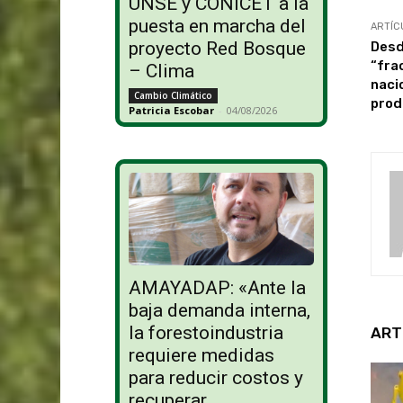
UNSE y CONICET a la
puesta en marcha del
ARTÍC
proyecto Red Bosque
Desd
“frac
– Clima
naci
Cambio Climático
prod
Patricia Escobar
-
04/08/2026
AMAYADAP: «Ante la
baja demanda interna,
la forestoindustria
ART
requiere medidas
para reducir costos y
recuperar