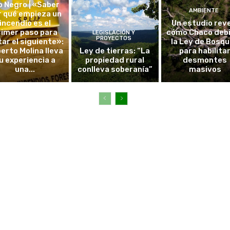
o Negro | «Saber
AMBIENTE
r qué empieza un
incendio es el
Un estudio rev
rimer paso para
cómo Chaco debi
LEGISLACIÓN Y
PROYECTOS
tar el siguiente»:
la Ley de Bosq
erto Molina lleva
Ley de tierras: “La
para habilita
u experiencia a
propiedad rural
desmontes
una...
conlleva soberanía”
masivos