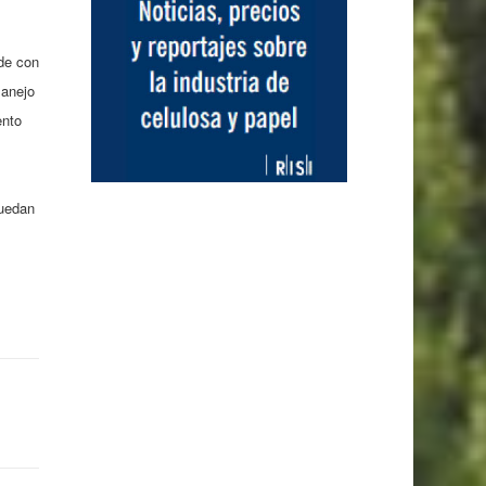
de con
manejo
ento
puedan