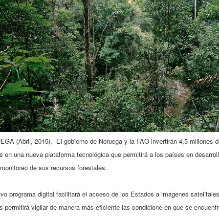
A (Abril, 2015).- El gobierno de Noruega y la FAO invertirán 4,5 millones d
s en una nueva plataforma tecnológica que permitirá a los países en desarrol
monitoreo de sus recursos forestales.
vo programa digital facilitará el acceso de los Estados a imágenes satelitales
s permitirá vigilar de manera más eficiente las condicione en que se encuent