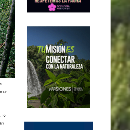
e
lo un
, lo
ran