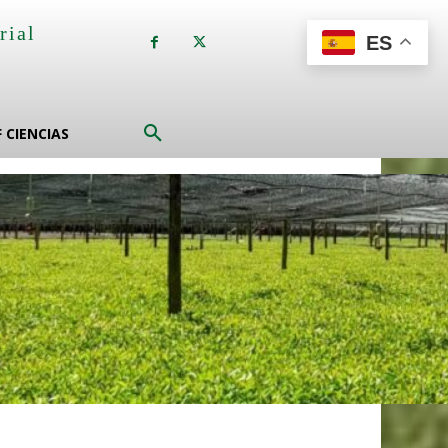
rial
ES
a
F CIENCIAS