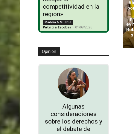
Rí
competitividad en la
po
región»
p
Madera & Mueble
evi
Patricia Escobar
-
01/08/2026
Rob
s
Opinión
Algunas
consideraciones
sobre los derechos y
el debate de