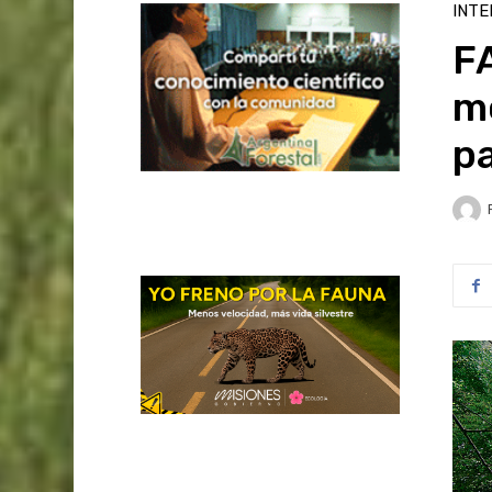
INTE
F
m
pa