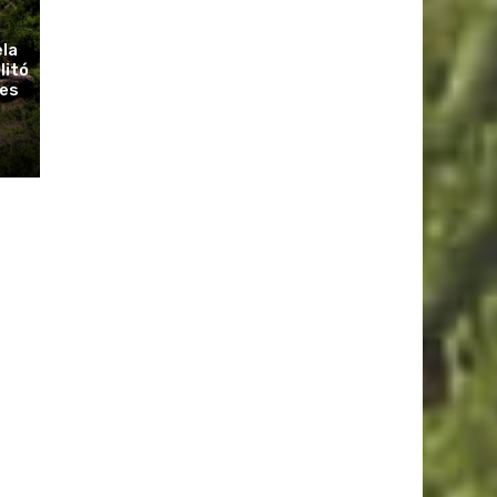
ela
litó
ues
r