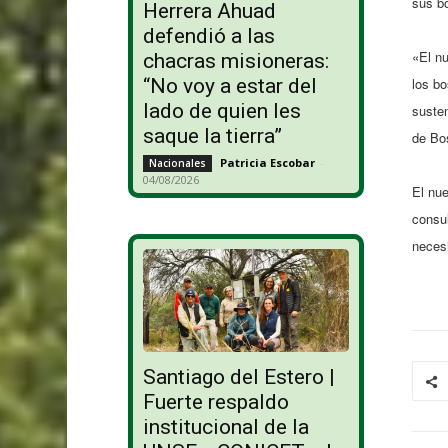
sus b
Herrera Ahuad
defendió a las
«El n
chacras misioneras:
los bo
“No voy a estar del
lado de quien les
susten
saque la tierra”
de Bo
Patricia Escobar
-
Nacionales
04/08/2026
El nue
consul
necesi
Santiago del Estero |
Fuerte respaldo
institucional de la