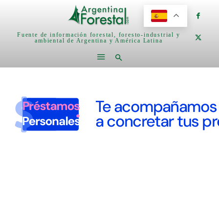
Fuente de información forestal, foresto-industrial y
ambiental de Argentina y América Latina