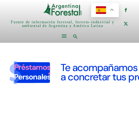
Fuente de información forestal, foresto-industrial y
ambiental de Argentina y América Latina