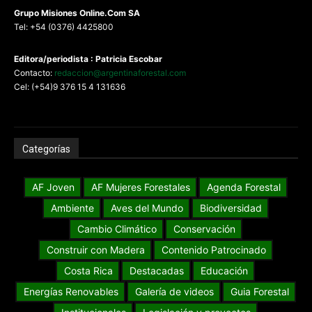
G
rupo Misiones
Online.Com
SA
Tel: +54 (0376) 4425800
Editora/periodista : Patricia Escobar
Contacto:
redaccion@argentinaforestal.com
Cel: (+54)9 376 15 4 131636
Categorías
AF Joven
AF Mujeres Forestales
Agenda Forestal
Ambiente
Aves del Mundo
Biodiversidad
Cambio Climático
Conservación
Construir con Madera
Contenido Patrocinado
Costa Rica
Destacadas
Educación
Energías Renovables
Galería de videos
Guia Forestal