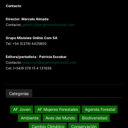
Contacto
Director: Marcelo Almada
Contacto:
gerencia@argentinaforestal.com
G
rupo Misiones
Online.Com
SA
Tel: +54 (0376) 4425800
Editora/periodista : Patricia Escobar
Contacto:
redaccion@argentinaforestal.com
Cel: (+54)9 376 15 4 131636
Categorías
AF Joven
AF Mujeres Forestales
Agenda Forestal
Ambiente
Aves del Mundo
Biodiversidad
Cambio Climático
Conservación