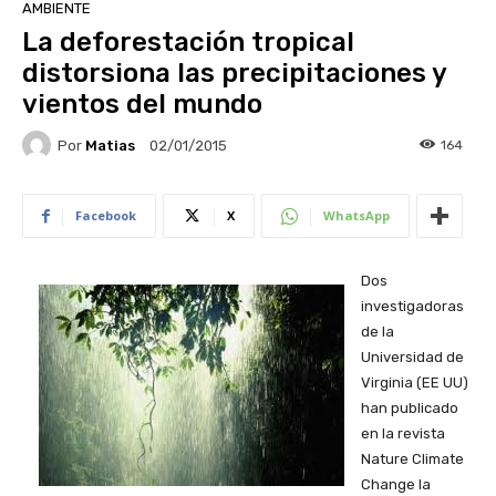
AMBIENTE
La deforestación tropical
distorsiona las precipitaciones y
vientos del mundo
Por
Matias
164
02/01/2015
Facebook
X
WhatsApp
Dos
investigadoras
de la
Universidad de
Virginia (EE UU)
han publicado
en la revista
Nature Climate
Change la