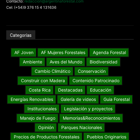
Contacto:
redaccion@argentinaforestal.com
Cel: (+54)9 376 15 4 131636
Categorías
AF Joven
AF Mujeres Forestales
Agenda Forestal
Ambiente
Aves del Mundo
Biodiversidad
Cambio Climático
Conservación
Construir con Madera
Contenido Patrocinado
Costa Rica
Destacadas
Educación
Energías Renovables
Galería de videos
Guia Forestal
Institucionales
Legislación y proyectos
Manejo de Fuego
Memorias&Reconocimientos
Opinión
Parques Nacionales
Precios de Productos Forestales
Pueblos Originarios