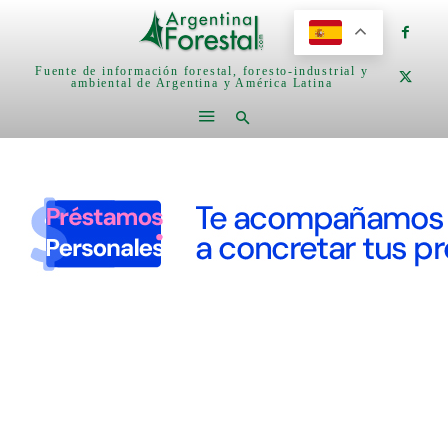
Fuente de información forestal, foresto-industrial y
ambiental de Argentina y América Latina