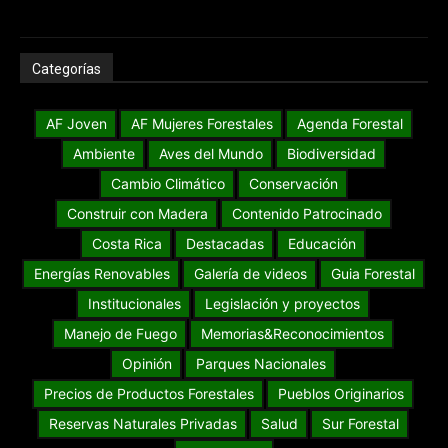
Categorías
AF Joven
AF Mujeres Forestales
Agenda Forestal
Ambiente
Aves del Mundo
Biodiversidad
Cambio Climático
Conservación
Construir con Madera
Contenido Patrocinado
Costa Rica
Destacadas
Educación
Energías Renovables
Galería de videos
Guia Forestal
Institucionales
Legislación y proyectos
Manejo de Fuego
Memorias&Reconocimientos
Opinión
Parques Nacionales
Precios de Productos Forestales
Pueblos Originarios
Reservas Naturales Privadas
Salud
Sur Forestal