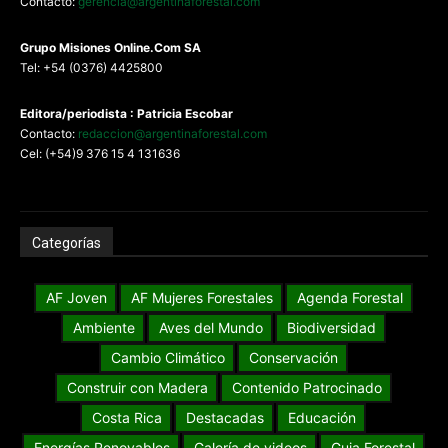
Contacto:
gerencia@argentinaforestal.com
G
rupo Misiones
Online.Com
SA
Tel: +54 (0376) 4425800
Editora/periodista : Patricia Escobar
Contacto:
redaccion@argentinaforestal.com
Cel: (+54)9 376 15 4 131636
Categorías
AF Joven
AF Mujeres Forestales
Agenda Forestal
Ambiente
Aves del Mundo
Biodiversidad
Cambio Climático
Conservación
Construir con Madera
Contenido Patrocinado
Costa Rica
Destacadas
Educación
Energías Renovables
Galería de videos
Guia Forestal