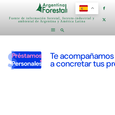
Fuente de información forestal, foresto-industrial y
ambiental de Argentina y América Latina