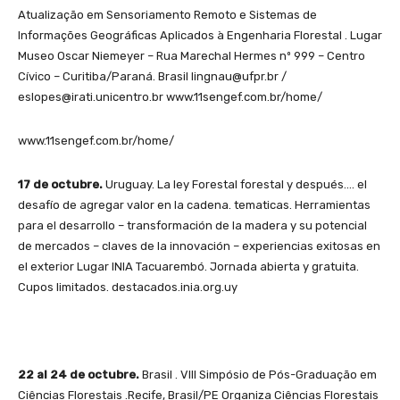
Atualização em Sensoriamento Remoto e Sistemas de
Informações Geográficas Aplicados à Engenharia Florestal . Lugar
Museo Oscar Niemeyer – Rua Marechal Hermes nº 999 – Centro
Cívico – Curitiba/Paraná. Brasil lingnau@ufpr.br /
eslopes@irati.unicentro.br www.11sengef.com.br/home/
www.11sengef.com.br/home/
17 de octubre.
Uruguay. La ley Forestal forestal y después…. el
desafío de agregar valor en la cadena. tematicas. Herramientas
para el desarrollo – transformación de la madera y su potencial
de mercados – claves de la innovación – experiencias exitosas en
el exterior Lugar INIA Tacuarembó. Jornada abierta y gratuita.
Cupos limitados. destacados.inia.org.uy
22 al 24 de octubre.
Brasil . VIII Simpósio de Pós-Graduação em
Ciências Florestais .Recife, Brasil/PE Organiza Ciências Florestais