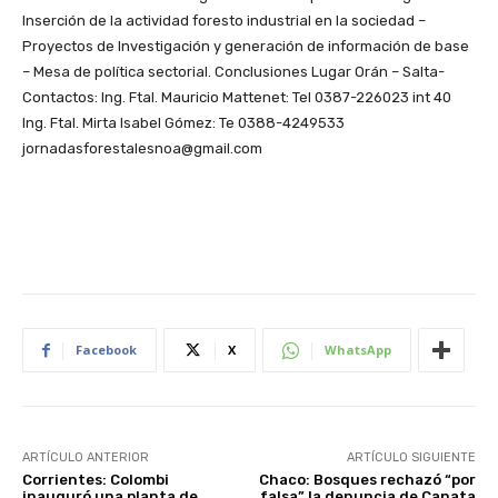
Inserción de la actividad foresto industrial en la sociedad –
Proyectos de Investigación y generación de información de base
– Mesa de política sectorial. Conclusiones Lugar Orán – Salta-
Contactos: Ing. Ftal. Mauricio Mattenet: Tel 0387-226023 int 40
Ing. Ftal. Mirta Isabel Gómez: Te 0388-4249533
jornadasforestalesnoa@gmail.com
Facebook
X
WhatsApp
ARTÍCULO ANTERIOR
ARTÍCULO SIGUIENTE
Corrientes: Colombi
Chaco: Bosques rechazó “por
inauguró una planta de
falsa” la denuncia de Canata