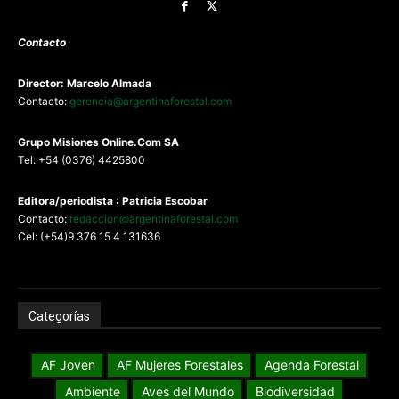
Contacto
Director: Marcelo Almada
Contacto:
gerencia@argentinaforestal.com
G
rupo Misiones
Online.Com
SA
Tel: +54 (0376) 4425800
Editora/periodista : Patricia Escobar
Contacto:
redaccion@argentinaforestal.com
Cel: (+54)9 376 15 4 131636
Categorías
AF Joven
AF Mujeres Forestales
Agenda Forestal
Ambiente
Aves del Mundo
Biodiversidad