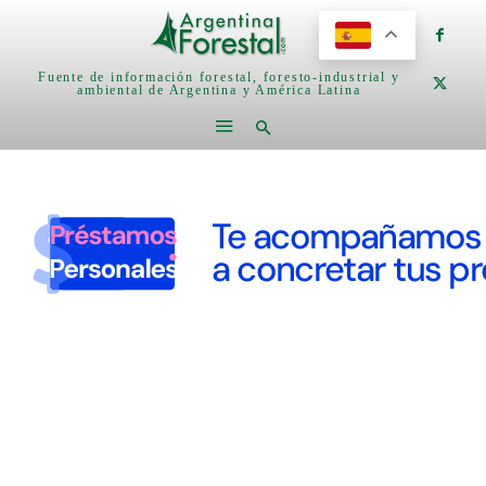
Fuente de información forestal, foresto-industrial y
ambiental de Argentina y América Latina