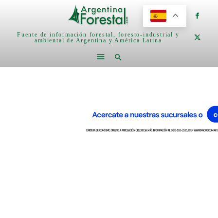
Fuente de información forestal, foresto-industrial y
ambiental de Argentina y América Latina