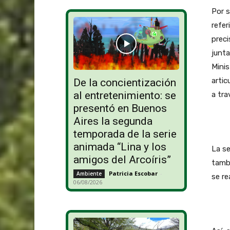
Por s
refer
preci
junta
Minis
artic
De la concientización
al entretenimiento: se
a tra
presentó en Buenos
Aires la segunda
temporada de la serie
animada “Lina y los
La se
amigos del Arcoíris”
tambi
Patricia Escobar
-
Ambiente
se re
06/08/2026