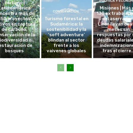
POLÍTICA Y ECONOM
carbono |
Latinoamérica
Misiones | Más 
CONSERVACIÓN
ncentra más de
130 ex trabajad
150 proyectos
Turismo forestal en
del aserrader
tivos en captura
Sudamérica: la
Linor llevan cua
de carbono,
sostenibilidad y la
meses sin
nservación de la
‘soft adventure’
respuestas por 
iodiversidad o
blindan al sector
deudas salarial
estauración de
frente a los
indemnizacion
bosques
vaivenes globales
tras el cierre..