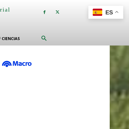
rial
ES
a
F CIENCIAS