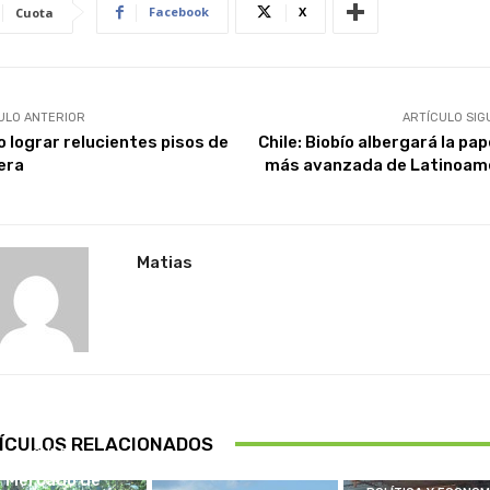
Facebook
X
Cuota
ULO ANTERIOR
ARTÍCULO SIG
 lograr relucientes pisos de
Chile: Biobío albergará la pa
era
más avanzada de Latinoam
Matias
ÍCULOS RELACIONADOS
CHILE
Mercado de