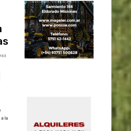
a
as
133
e
a la