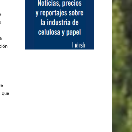
e
s
a
ción
de
s que