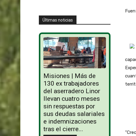
Fuent
Últimas noticias
capac
Exper
Misiones | Más de
cuant
130 ex trabajadores
territ
del aserradero Linor
llevan cuatro meses
sin respuestas por
sus deudas salariales
e indemnizaciones
tras el cierre...
“Creo