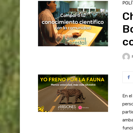
POLÍ
C
B
c
En el
perso
parti
ambas
funci