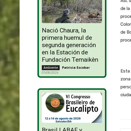
Así, 
de la
proce
Colo
Nació Chaura, la
de Bo
primera huemul de
proce
segunda generación
en la Estación de
Fundación Temaikèn
Patricia Escobar
-
Ambiente
Esta 
05/08/2026
zona 
perso
ciuda
Brasil | ABAF y