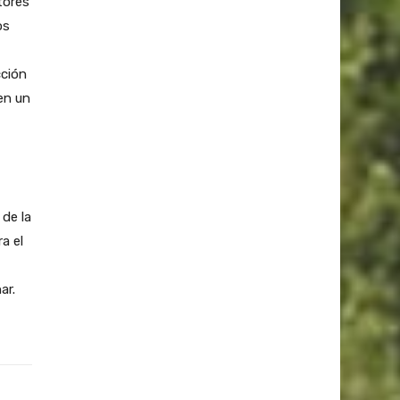
tores
os
cción
en un
de la
a el
ar.