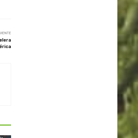
UIENTE
pelera
érica