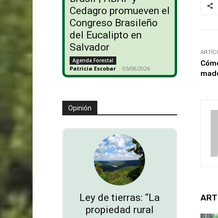
Cedagro promueven el
Congreso Brasileño
del Eucalipto en
Salvador
ARTÍC
Agenda Forestal
Cómo
Patricia Escobar
-
05/08/2026
mad
Opinión
Ley de tierras: “La
ART
propiedad rural