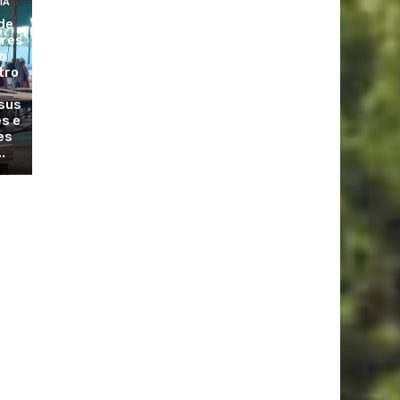
ÍA
de
ores
o
tro
sus
es e
es
.