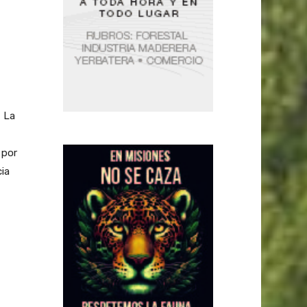
- La
 por
ia