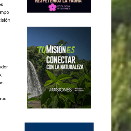
os
iempo
cisión
udor
,
ón
tros