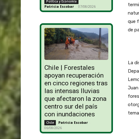
Política y Economía
termi
Patricia Escobar
-
07/08/2026
natur
que f
de pa
La di
Chile | Forestales
Depar
apoyan recuperación
Lemos
en cinco regiones tras
Juan 
las intensas lluvias
fores
que afectaron la zona
otorg
centro sur del país
tema
con inundaciones
Patricia Escobar
-
Chile
06/08/2026