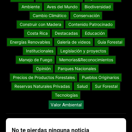
Ambiente
Aves del Mundo
Biodiversidad
Cambio Climático
Conservación
Construir con Madera
Contenido Patrocinado
Costa Rica
Destacadas
Educación
Energías Renovables
Galería de videos
Guia Forestal
Institucionales
Legislación y proyectos
Manejo de Fuego
Memorias&Reconocimientos
Opinión
Parques Nacionales
Precios de Productos Forestales
Pueblos Originarios
Reservas Naturales Privadas
Salud
Sur Forestal
Tecnologías
Valor Ambiental
No te pierdas ninguna noticia