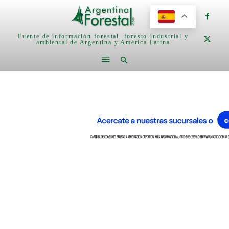
Fuente de información forestal, foresto-industrial y
ambiental de Argentina y América Latina