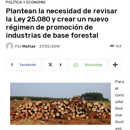
POLÍTICA Y ECONOMÍA
Plantean la necesidad de revisar
la Ley 25.080 y crear un nuevo
régimen de promoción de
industrias de base forestal
Por
Matias
123
27/05/2014
Facebook
X
WhatsApp
Para
el
cons
ultor
fore
stal
Gust
avo