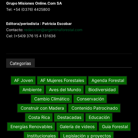
G
rupo Misiones
Online.Com
SA
Tel: +54 (0376) 4425800
Editora/periodista : Patricia Escobar
Contacto:
redaccion@argentinaforestal.com
Cel: (+54)9 376 15 4 131636
Categorías
AF Joven
AF Mujeres Forestales
Agenda Forestal
Ambiente
Aves del Mundo
Biodiversidad
Cambio Climático
Conservación
Construir con Madera
Contenido Patrocinado
Costa Rica
Destacadas
Educación
Energías Renovables
Galería de videos
Guia Forestal
Institucionales
Legislación y proyectos