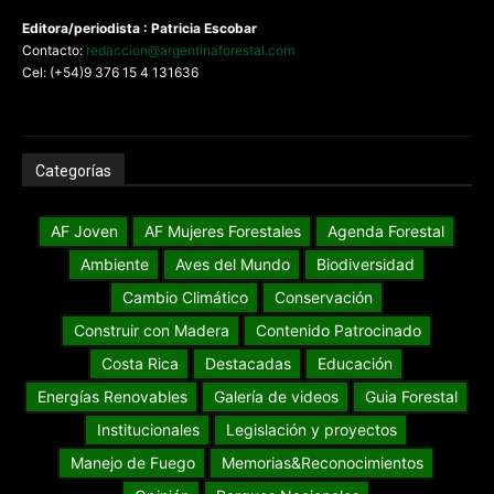
Editora/periodista : Patricia Escobar
Contacto:
redaccion@argentinaforestal.com
Cel: (+54)9 376 15 4 131636
Categorías
AF Joven
AF Mujeres Forestales
Agenda Forestal
Ambiente
Aves del Mundo
Biodiversidad
Cambio Climático
Conservación
Construir con Madera
Contenido Patrocinado
Costa Rica
Destacadas
Educación
Energías Renovables
Galería de videos
Guia Forestal
Institucionales
Legislación y proyectos
Manejo de Fuego
Memorias&Reconocimientos