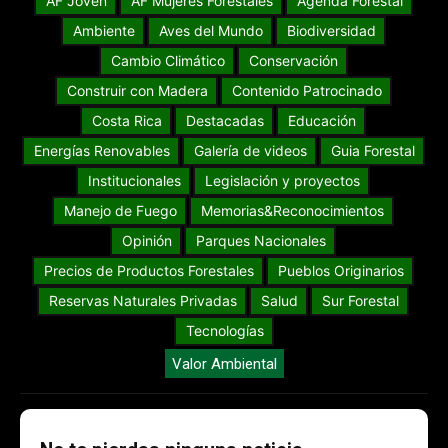
AF Joven
AF Mujeres Forestales
Agenda Forestal
Ambiente
Aves del Mundo
Biodiversidad
Cambio Climático
Conservación
Construir con Madera
Contenido Patrocinado
Costa Rica
Destacadas
Educación
Energías Renovables
Galería de videos
Guia Forestal
Institucionales
Legislación y proyectos
Manejo de Fuego
Memorias&Reconocimientos
Opinión
Parques Nacionales
Precios de Productos Forestales
Pueblos Originarios
Reservas Naturales Privadas
Salud
Sur Forestal
Tecnologías
Valor Ambiental