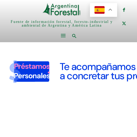
Fuente de información forestal, foresto-industrial y
ambiental de Argentina y América Latina