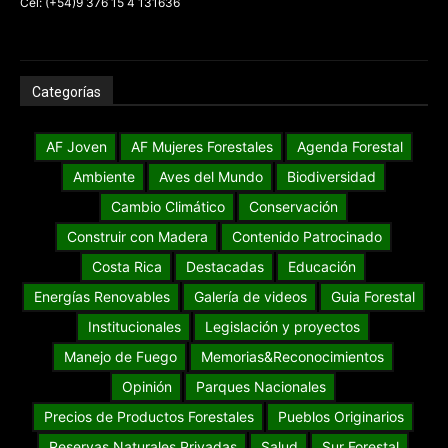
Cel: (+54)9 376 15 4 131636
Categorías
AF Joven
AF Mujeres Forestales
Agenda Forestal
Ambiente
Aves del Mundo
Biodiversidad
Cambio Climático
Conservación
Construir con Madera
Contenido Patrocinado
Costa Rica
Destacadas
Educación
Energías Renovables
Galería de videos
Guia Forestal
Institucionales
Legislación y proyectos
Manejo de Fuego
Memorias&Reconocimientos
Opinión
Parques Nacionales
Precios de Productos Forestales
Pueblos Originarios
Reservas Naturales Privadas
Salud
Sur Forestal