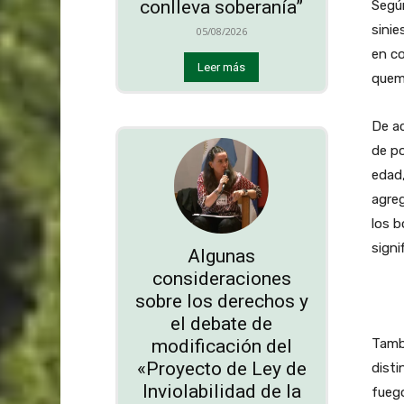
conlleva soberanía”
Según
sinie
05/08/2026
en co
Leer más
quem
De ac
de p
edad,
agreg
los b
signif
Algunas
consideraciones
sobre los derechos y
el debate de
modificación del
Tambi
«Proyecto de Ley de
disti
Inviolabilidad de la
fueg