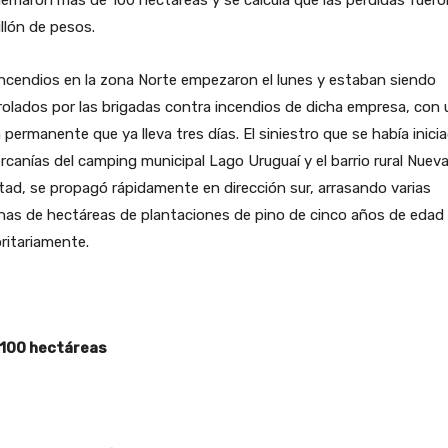
emaron más de 100 hectáreas y se calcula que las pérdidas fuero
llón de pesos.
ncendios en la zona Norte empezaron el lunes y estaban siendo
olados por las brigadas contra incendios de dicha empresa, con 
ia permanente que ya lleva tres días. El siniestro que se había inici
rcanías del camping municipal Lago Uruguaí y el barrio rural Nuev
tad, se propagó rápidamente en dirección sur, arrasando varias
nas de hectáreas de plantaciones de pino de cinco años de edad
ritariamente.
 100 hectáreas