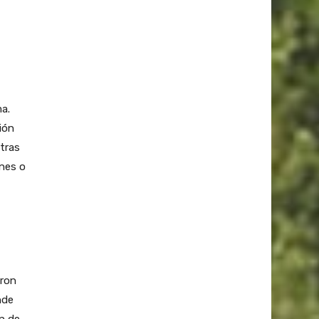
a.
ión
ntras
ones o
eron
nde