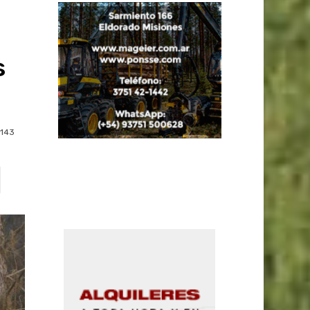
s
143