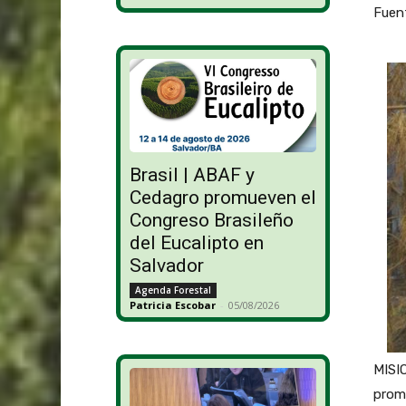
Fuent
Brasil | ABAF y
Cedagro promueven el
Congreso Brasileño
del Eucalipto en
Salvador
Agenda Forestal
Patricia Escobar
-
05/08/2026
MISIO
prome