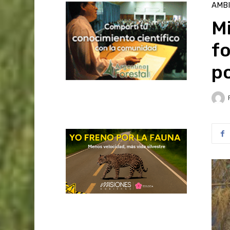
AMB
Mi
fo
po