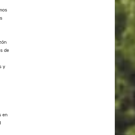
amos
es
azón
os de
s y
s en
l