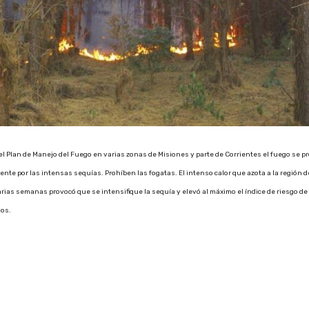
l Plan de Manejo del Fuego en varias zonas de Misiones y parte de Corrientes el fuego se p
nte por las intensas sequías. Prohíben las fogatas. El intenso calor que azota a la región 
rias semanas provocó que se intensifique la sequía y elevó al máximo el índice de riesgo de
ios.