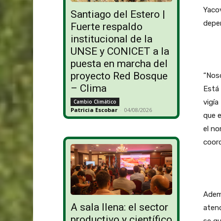
Yacov
Santiago del Estero |
depen
Fuerte respaldo
institucional de la
UNSE y CONICET a la
puesta en marcha del
proyecto Red Bosque
“Nos
– Clima
Está 
vigía
Cambio Climático
Patricia Escobar
-
04/08/2026
que e
el no
coord
Ademá
A sala llena: el sector
aten
productivo y científico