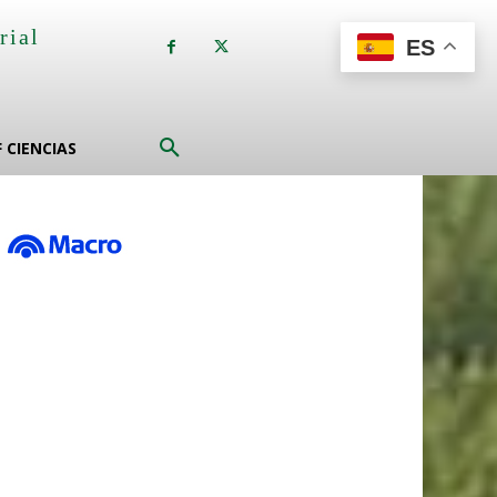
rial
ES
a
F CIENCIAS