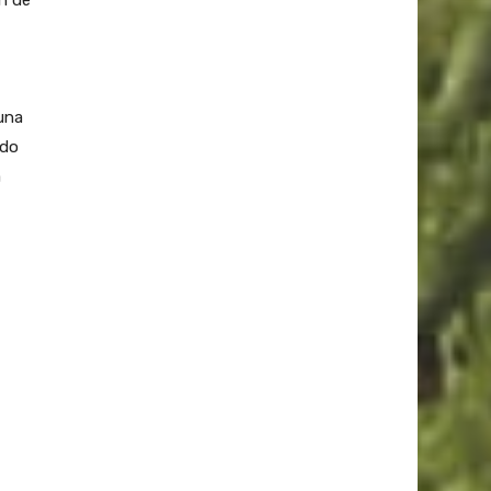
n de
una
ado
a