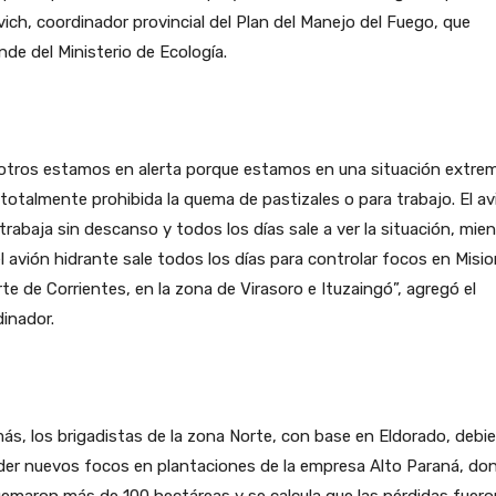
ich, coordinador provincial del Plan del Manejo del Fuego, que
de del Ministerio de Ecología.
otros estamos en alerta porque estamos en una situación extrem
totalmente prohibida la quema de pastizales o para trabajo. El av
 trabaja sin descanso y todos los días sale a ver la situación, mie
l avión hidrante sale todos los días para controlar focos en Misi
rte de Corrientes, en la zona de Virasoro e Ituzaingó”, agregó el
inador.
s, los brigadistas de la zona Norte, con base en Eldorado, debi
der nuevos focos en plantaciones de la empresa Alto Paraná, do