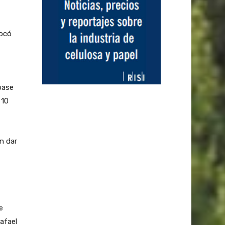
vocó
base
 10
n dar
e
afael