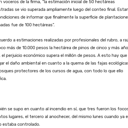
 voceros de la firma, “la estimación inicial de 50 hectáreas
stradas se vio superada ampliamente luego del conteo final. Est
ndiciones de informar que finalmente la superficie de plantacion
adas fue de 100 hectáreas”.
uerdo a estimaciones realizadas por profesionales del rubro, a r
oco más de 10.000 pesos la hectárea de pinos de cinco y más añ
 el perjuicio económico supera el millón de pesos. A esto hay que
ar el daño ambiental en cuanto a la quema de las fajas ecológica
osques protectores de los cursos de agua, con todo lo que ello
ica.
én se supo en cuanto al incendio en sí, que tres fueron los foco
ntos lugares, el tercero al anochecer, del mismo lunes cuando ya e
o estaba controlado.