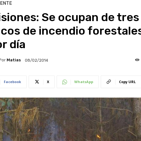
IENTE
siones: Se ocupan de tres
cos de incendio forestale
r día
Por
Matias
08/02/2014
Facebook
X
WhatsApp
Copy URL