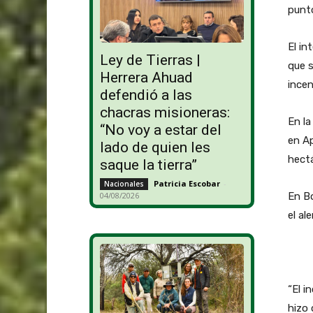
punto
El in
Ley de Tierras |
que s
Herrera Ahuad
incen
defendió a las
chacras misioneras:
En la
“No voy a estar del
en A
lado de quien les
hectá
saque la tierra”
Patricia Escobar
-
Nacionales
En Bo
04/08/2026
el ale
“El i
hizo 