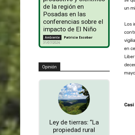
se qu
de la región en
un mi
Posadas en las
conferencias sobre el
Los i
impacto de El Niño
contr
Patricia Escobar
-
Ambiente
vigil
31/07/2026
en ce
Liber
dece
Opinión
mayo
Casi
Ley de tierras: “La
propiedad rural