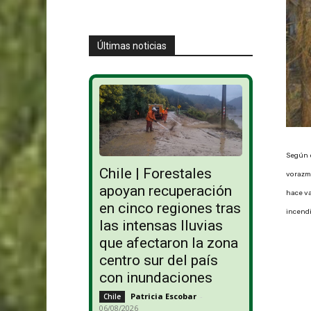
Últimas noticias
Según e
Chile | Forestales
vorazme
apoyan recuperación
hace va
en cinco regiones tras
incend
las intensas lluvias
que afectaron la zona
centro sur del país
con inundaciones
Patricia Escobar
-
Chile
06/08/2026