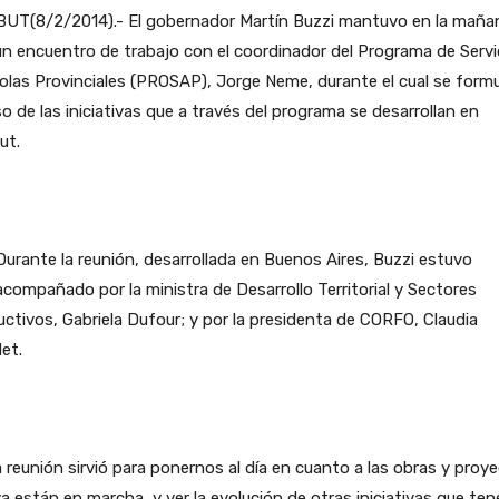
UT(8/2/2014).- El gobernador Martín Buzzi mantuvo en la maña
n encuentro de trabajo con el coordinador del Programa de Servi
olas Provinciales (PROSAP), Jorge Neme, durante el cual se form
o de las iniciativas que a través del programa se desarrollan en
ut.
Durante la reunión, desarrollada en Buenos Aires, Buzzi estuvo
acompañado por la ministra de Desarrollo Territorial y Sectores
ctivos, Gabriela Dufour; y por la presidenta de CORFO, Claudia
et.
 reunión sirvió para ponernos al día en cuanto a las obras y proy
a están en marcha, y ver la evolución de otras iniciativas que t