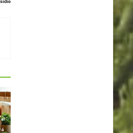
sidio
S
 al
rá