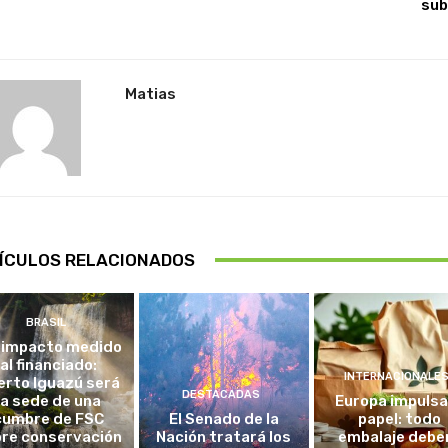
sub
Matias
ÍCULOS RELACIONADOS
BRASIL
 impacto medido
al financiado:
INTERNACIONALE
erto Iguazú será
DESTACADAS
la sede de una
Europa impulsa
cumbre de FSC
El Senado de la
papel: todo
re conservación
Nación tratará los
embalaje debe