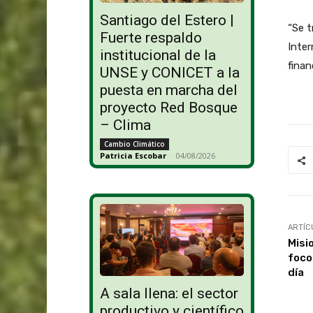
Santiago del Estero |
“Se t
Fuerte respaldo
Inter
institucional de la
finan
UNSE y CONICET a la
puesta en marcha del
proyecto Red Bosque
– Clima
Cambio Climático
Patricia Escobar
-
04/08/2026
ARTÍC
Misi
foco
día
A sala llena: el sector
productivo y científico