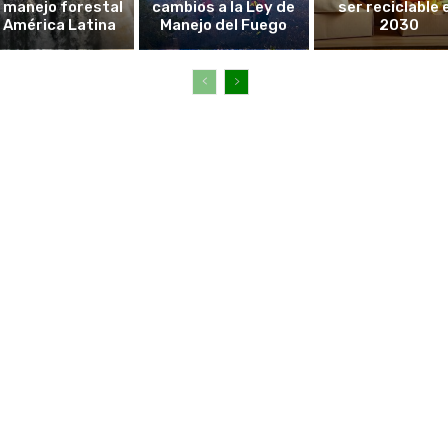
l manejo forestal
cambios a la Ley de
ser reciclable 
 América Latina
Manejo del Fuego
2030