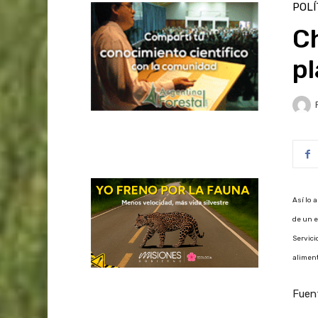
POLÍ
C
pl
Así lo 
de un e
Servici
aliment
Fuen