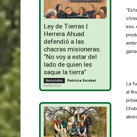
“Est
otras
Ley de Tierras |
eso, 
Herrera Ahuad
produ
defendió a las
embri
chacras misioneras:
ganad
“No voy a estar del
lado de quien les
saque la tierra”
Patricia Escobar
-
Nacionales
La fu
04/08/2026
al fi
próxi
Chub
abord