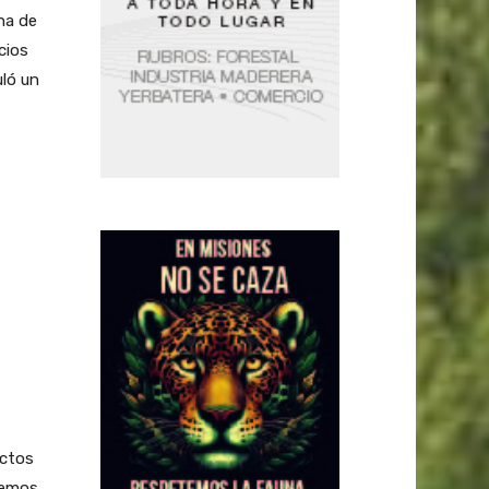
na de
cios
uló un
ectos
enemos