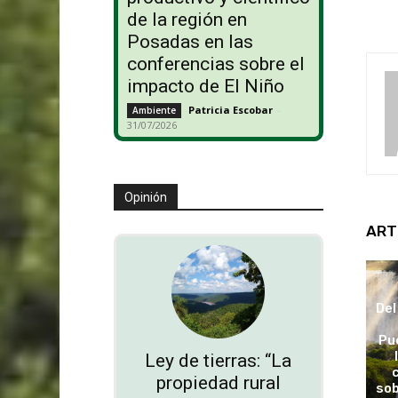
de la región en
Posadas en las
conferencias sobre el
impacto de El Niño
Patricia Escobar
-
Ambiente
31/07/2026
Opinión
ART
Del
Pu
Ley de tierras: “La
propiedad rural
sob