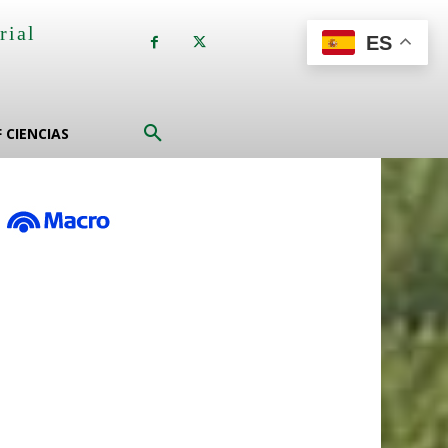
rial
ES
a
F CIENCIAS