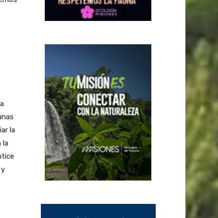
la
unas
ar la
 la
ntice
 y