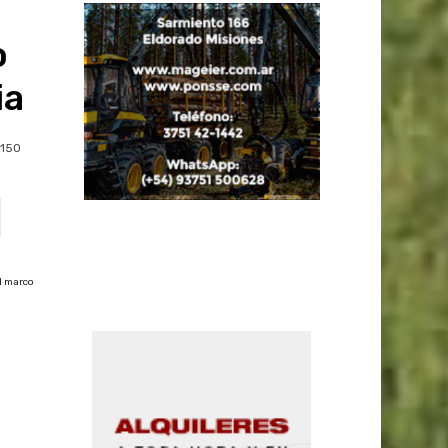
o
ia
150
el marco