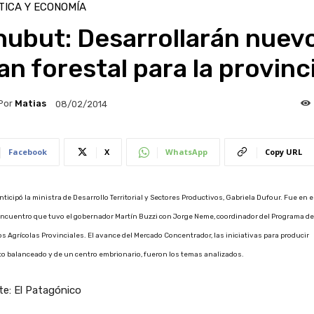
TICA Y ECONOMÍA
hubut: Desarrollarán nuev
an forestal para la provinc
Por
Matias
08/02/2014
Facebook
X
WhatsApp
Copy URL
anticipó la ministra de Desarrollo Territorial y Sectores Productivos, Gabriela Dufour. Fue en 
ncuentro que tuvo el gobernador Martín Buzzi con Jorge Neme, coordinador del Programa de
os Agrícolas Provinciales. El avance del Mercado Concentrador, las iniciativas para producir
o balanceado y de un centro embrionario, fueron los temas analizados.
te: El Patagónico