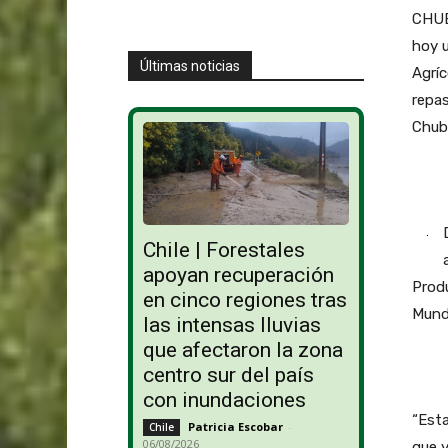
CHUB
hoy u
Últimas noticias
Agríc
repas
Chub
Chile | Forestales
apoyan recuperación
Produ
en cinco regiones tras
Mund
las intensas lluvias
que afectaron la zona
centro sur del país
con inundaciones
“Esta
Patricia Escobar
-
Chile
06/08/2026
que y