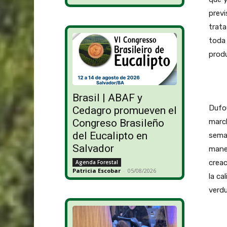
previ
trata
toda 
produ
Brasil | ABAF y
Dufou
Cedagro promueven el
march
Congreso Brasileño
del Eucalipto en
seman
Salvador
maner
creac
Agenda Forestal
Patricia Escobar
-
05/08/2026
la ca
verdu