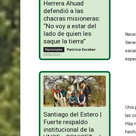
Herrera Ahuad
defendió a las
chacras misioneras:
“No voy a estar del
lado de quien les
Neces
saque la tierra”
tiene
Patricia Escobar
-
Nacionales
sacan
04/08/2026
espec
Una p
Santiago del Estero |
las 
Fuerte respaldo
Hay m
institucional de la
hecha