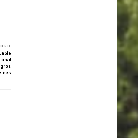
UIENTE
ueble
ional
egros
Pymes