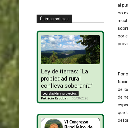
al pu
no ex
Últimas noticias
mucho
sobre
por e
provo
Ley de tierras: “La
Por o
propiedad rural
Nacio
conlleva soberanía”
de lo
Legislación y proyectos
de he
Patricia Escobar
-
05/08/2026
espec
que t
defor