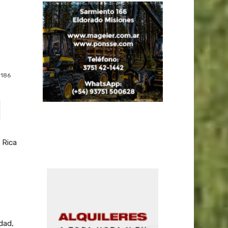
186
 Rica
dad,