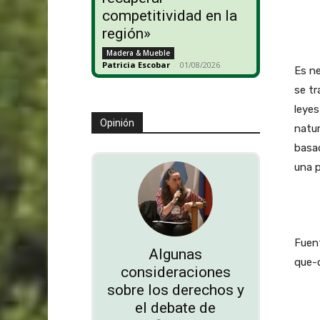
competitividad en la
región»
Madera & Mueble
Patricia Escobar
-
01/08/2026
Es ne
se tr
leyes
Opinión
natur
basad
una p
Fuent
Algunas
que-c
consideraciones
sobre los derechos y
el debate de