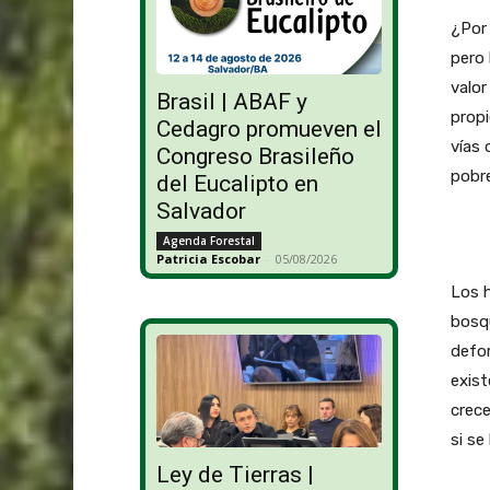
¿Por 
pero
valor
Brasil | ABAF y
propi
Cedagro promueven el
vías 
Congreso Brasileño
pobr
del Eucalipto en
Salvador
Agenda Forestal
Patricia Escobar
-
05/08/2026
Los h
bosq
defor
exist
crece
si se
Ley de Tierras |