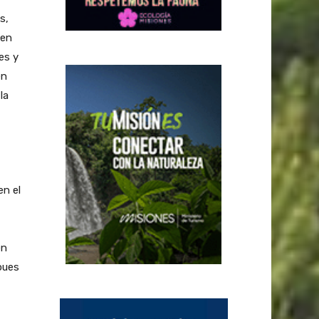
s,
nen
es y
en
la
en el
en
pues