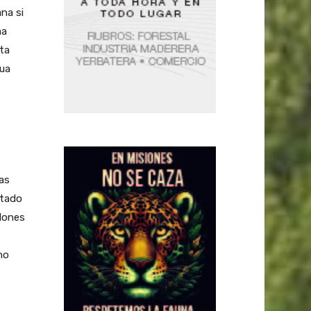
na si
ma
cta
gua
las
stado
llones
no