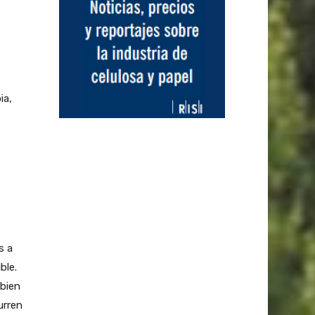
ia,
s a
ble.
bien
urren