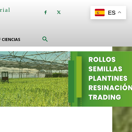
rial
ES
a
F CIENCIAS