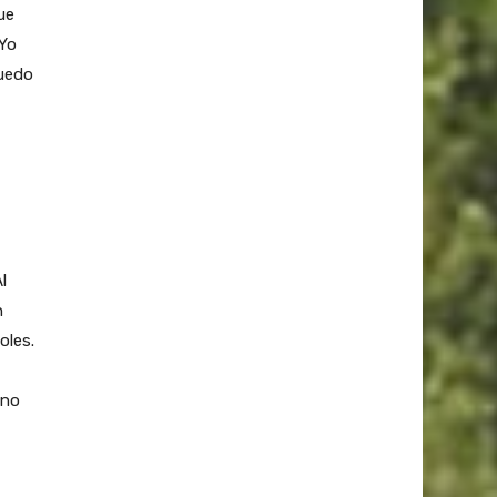
ue
 Yo
puedo
l
n
oles.
ono