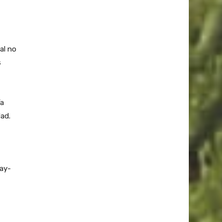
al no
s
ía
dad.
hay-