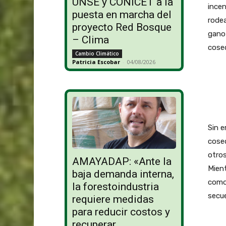
UNSE y CONICET a la
incen
puesta en marcha del
rodea
proyecto Red Bosque
gano 
– Clima
cosec
Cambio Climático
Patricia Escobar
-
04/08/2026
Sin e
cosec
otros
AMAYADAP: «Ante la
Mient
baja demanda interna,
como
la forestoindustria
secue
requiere medidas
para reducir costos y
recuperar