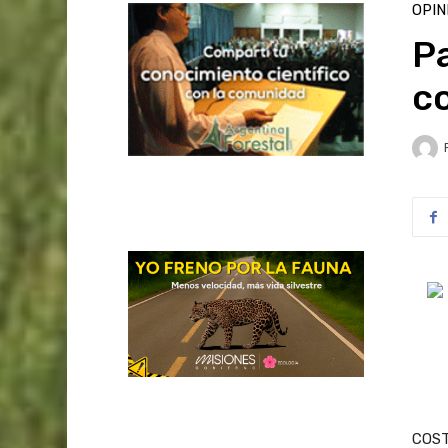
OPIN
P
co
COSTA