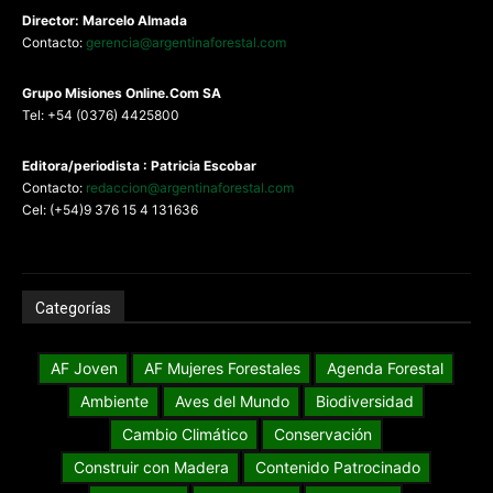
Director: Marcelo Almada
Contacto:
gerencia@argentinaforestal.com
G
rupo Misiones
Online.Com
SA
Tel: +54 (0376) 4425800
Editora/periodista : Patricia Escobar
Contacto:
redaccion@argentinaforestal.com
Cel: (+54)9 376 15 4 131636
Categorías
AF Joven
AF Mujeres Forestales
Agenda Forestal
Ambiente
Aves del Mundo
Biodiversidad
Cambio Climático
Conservación
Construir con Madera
Contenido Patrocinado