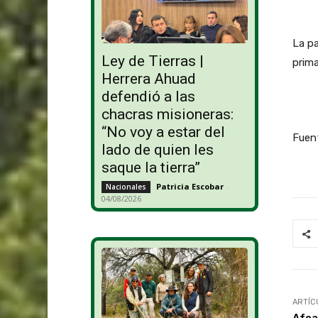
La pa
Ley de Tierras |
prima
Herrera Ahuad
defendió a las
chacras misioneras:
“No voy a estar del
Fuent
lado de quien les
saque la tierra”
Patricia Escobar
-
Nacionales
04/08/2026
ARTÍC
Afoa