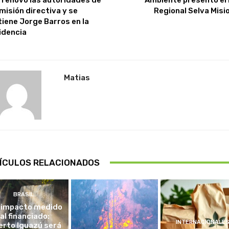
misión directiva y se
Regional Selva Misi
iene Jorge Barros en la
idencia
Matias
ÍCULOS RELACIONADOS
BRASIL
 impacto medido
al financiado:
INTERNACIONALE
erto Iguazú será