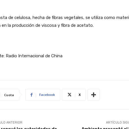
sta de celulosa, hecha de fibras vegetales, se utiliza como mater
 en la producción de viscosa y fibra de acetato.
e: Radio Internacional de China
Facebook
X
Cuota
ULO ANTERIOR
ARTÍCULO SIG
 renovó las autoridades de
Ambiente presentó el