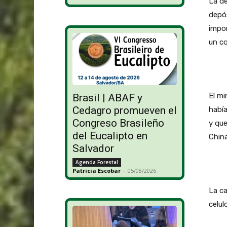
La de
depós
impor
un co
El mi
Brasil | ABAF y
Cedagro promueven el
había
Congreso Brasileño
y que
del Eucalipto en
China
Salvador
Agenda Forestal
Patricia Escobar
-
05/08/2026
La ca
celul