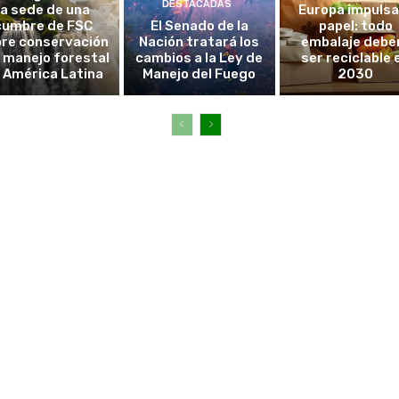
DESTACADAS
la sede de una
Europa impulsa
cumbre de FSC
El Senado de la
papel: todo
re conservación
Nación tratará los
embalaje debe
l manejo forestal
cambios a la Ley de
ser reciclable 
 América Latina
Manejo del Fuego
2030