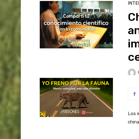
INTE
C
a
i
ce
Los 
china