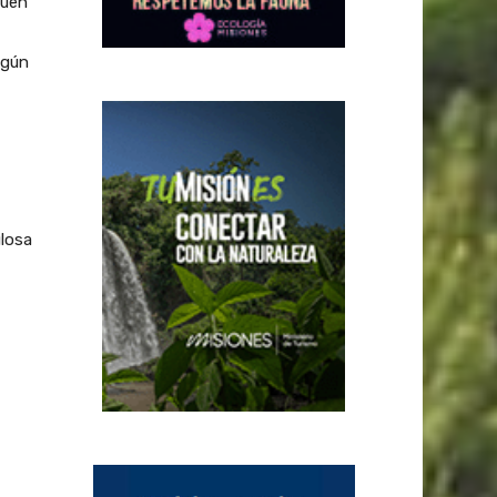
quen
egún
losa