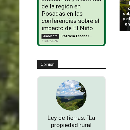
de la región en
Posadas en las
sob
y e
conferencias sobre el
en
impacto de El Niño
Patricia Escobar
-
Ambiente
31/07/2026
Opinión
Ley de tierras: “La
propiedad rural