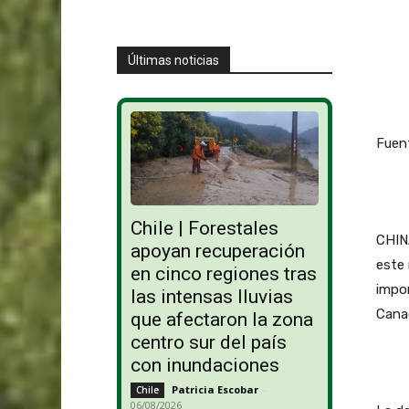
Últimas noticias
Fuent
Chile | Forestales
CHIN
apoyan recuperación
este 
en cinco regiones tras
impor
las intensas lluvias
Canad
que afectaron la zona
centro sur del país
con inundaciones
Patricia Escobar
-
Chile
06/08/2026