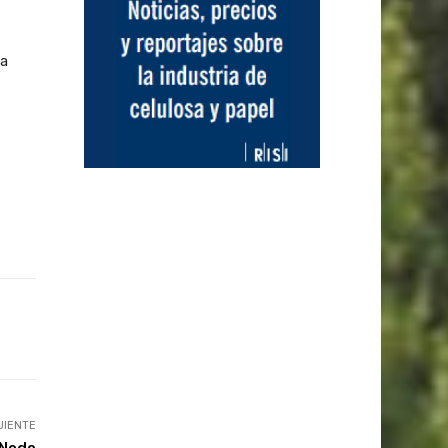
ia
UIENTE
 Nodo