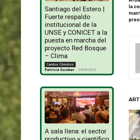
la co
Santiago del Estero |
mant
Fuerte respaldo
pres
institucional de la
UNSE y CONICET a la
puesta en marcha del
proyecto Red Bosque
– Clima
Cambio Climático
Patricia Escobar
-
04/08/2026
ART
Del
A sala llena: el sector
Pu
productivo y científico