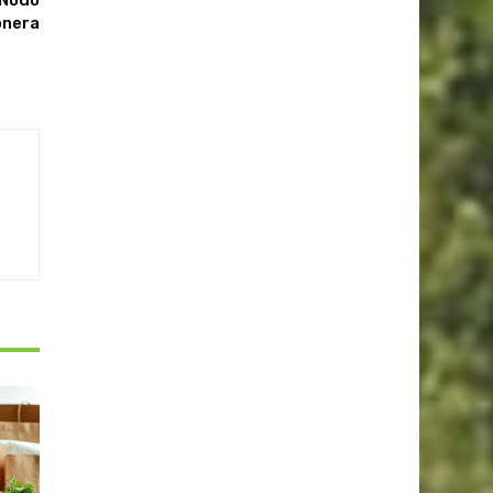
onera
S