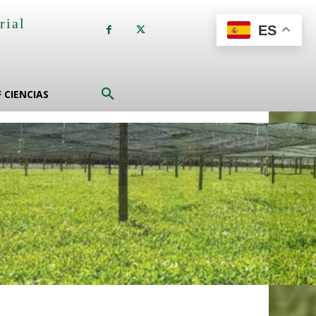
rial
ES
a
F CIENCIAS