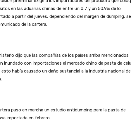
cisión preliminar exige a los importadores del producto que colo
itos en las aduanas chinas de entre un 0,7 y un 50,9% de lo
tado a partir del jueves, dependiendo del margen de dumping, s
municado de la cartera.
nisterio dijo que las compañías de los países arriba mencionados
n inundado con importaciones el mercado chino de pasta de celu
 esto había causado un daño sustancial a la industria nacional de
.
rtera puso en marcha un estudio antidumping para la pasta de
osa importada en febrero.