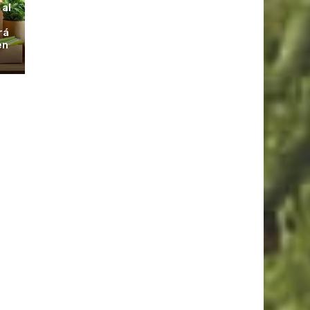
 al
rá
en