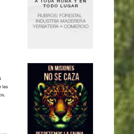
ó
 las
os,