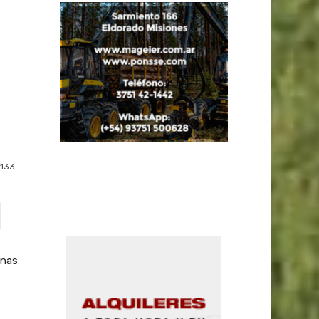
133
anas