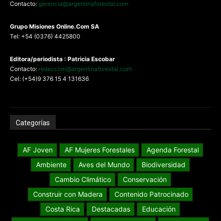
Contacto:
gerencia@argentinaforestal.com
G
rupo Misiones
Online.Com
SA
Tel: +54 (0376) 4425800
Editora/periodista : Patricia Escobar
Contacto:
redaccion@argentinaforestal.com
Cel: (+54)9 376 15 4 131636
Categorías
AF Joven
AF Mujeres Forestales
Agenda Forestal
Ambiente
Aves del Mundo
Biodiversidad
Cambio Climático
Conservación
Construir con Madera
Contenido Patrocinado
Costa Rica
Destacadas
Educación