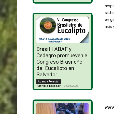
respo
siste
en ge
más 
Brasil | ABAF y
Cedagro promueven el
Congreso Brasileño
del Eucalipto en
Salvador
Agenda Forestal
Patricia Escobar
-
05/08/2026
Por 