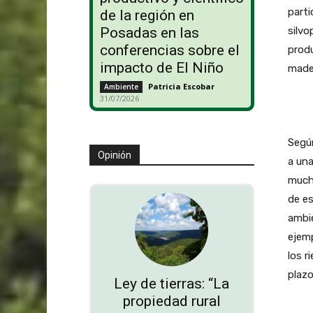
parti
de la región en
silvo
Posadas en las
conferencias sobre el
produ
impacto de El Niño
mader
Patricia Escobar
-
Ambiente
31/07/2026
Según
Opinión
a una
much
de es
ambi
ejemp
los r
plazo”
Ley de tierras: “La
propiedad rural