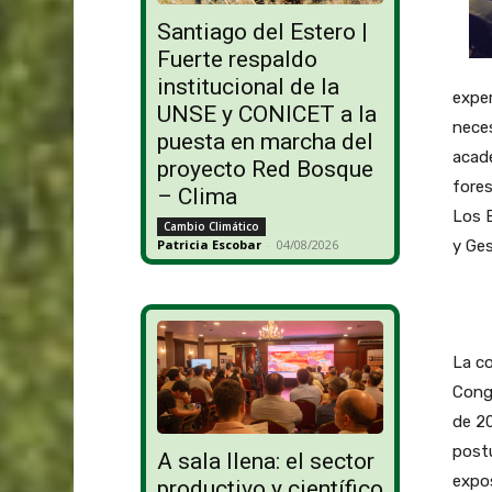
Santiago del Estero |
Fuerte respaldo
institucional de la
exper
UNSE y CONICET a la
neces
puesta en marcha del
acadé
proyecto Red Bosque
fores
– Clima
Los B
Cambio Climático
y Ges
Patricia Escobar
-
04/08/2026
La co
Cong
de 20
postu
A sala llena: el sector
expos
productivo y científico