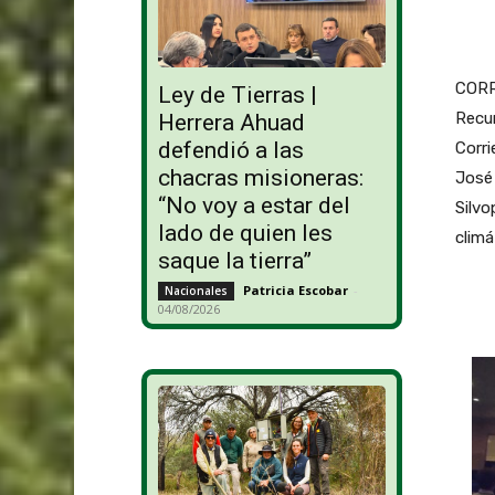
CORRI
Ley de Tierras |
Recur
Herrera Ahuad
defendió a las
Corri
chacras misioneras:
José 
“No voy a estar del
Silv
lado de quien les
climá
saque la tierra”
Patricia Escobar
-
Nacionales
04/08/2026