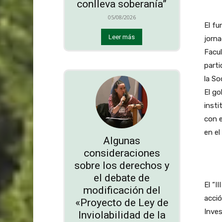
conlleva soberanía”
05/08/2026
El fu
Leer más
jorna
Facul
part
la So
El go
insti
con e
en el
Algunas
consideraciones
sobre los derechos y
el debate de
El “I
modificación del
acció
«Proyecto de Ley de
Inves
Inviolabilidad de la