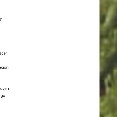
y
acer
ación
nuyen
rgo