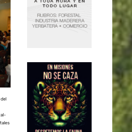
 del
al-
tales