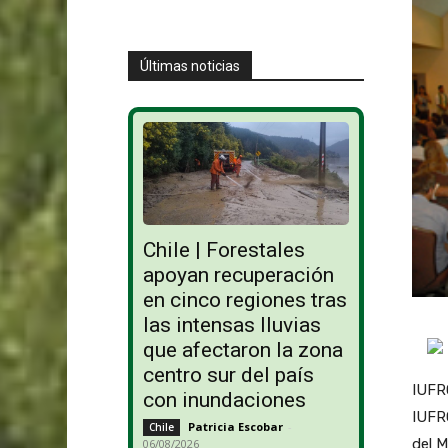
Últimas noticias
Chile | Forestales
apoyan recuperación
en cinco regiones tras
las intensas lluvias
que afectaron la zona
centro sur del país
IUFRO
con inundaciones
IUFRO
Patricia Escobar
-
Chile
del M
06/08/2026