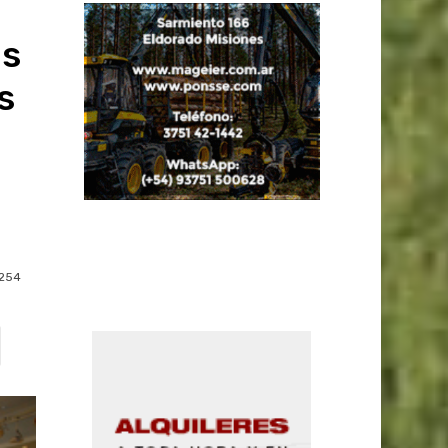
as
s
254