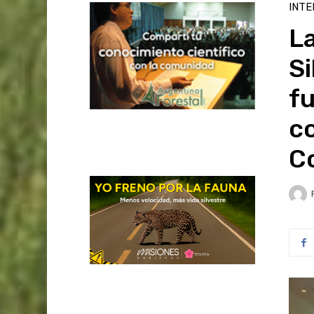
INTE
La
Si
f
co
C