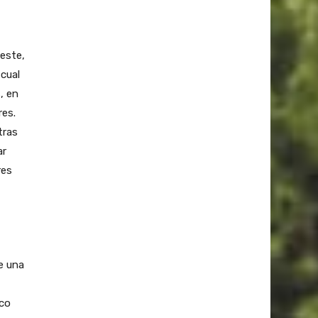
este,
 cual
, en
res.
tras
ar
res
e una
ico