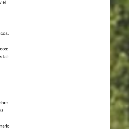
 el
icos,
icos:
stal;
mbre
50
nario