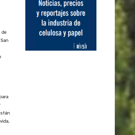
o de
 San
o
 para
r
están
vida,