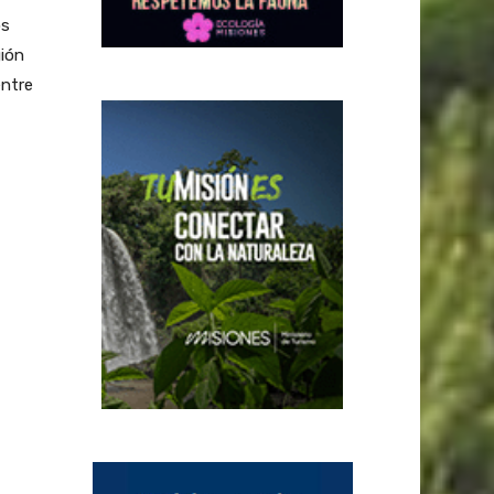
os
gión
entre