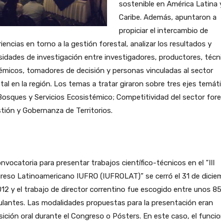
sostenible en América Latina y
Caribe. Además, apuntaron a
propiciar el intercambio de
iencias en torno a la gestión forestal, analizar los resultados y
idades de investigación entre investigadores, productores, técn
micos, tomadores de decisión y personas vinculadas al sector
tal en la región. Los temas a tratar giraron sobre tres ejes temát
osques y Servicios Ecosistémico; Competitividad del sector fore
tión y Gobernanza de Territorios.
nvocatoria para presentar trabajos científico-técnicos en el “III
reso Latinoamericano IUFRO (IUFROLAT)” se cerró el 31 de dicie
12 y el trabajo de director correntino fue escogido entre unos 8
lantes. Las modalidades propuestas para la presentación eran
ición oral durante el Congreso o Pósters. En este caso, el funcio