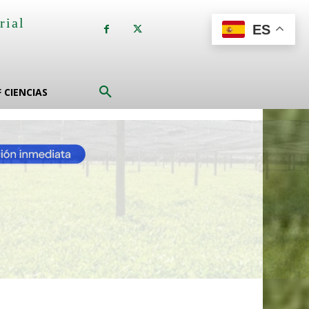
rial
ES
a
F CIENCIAS