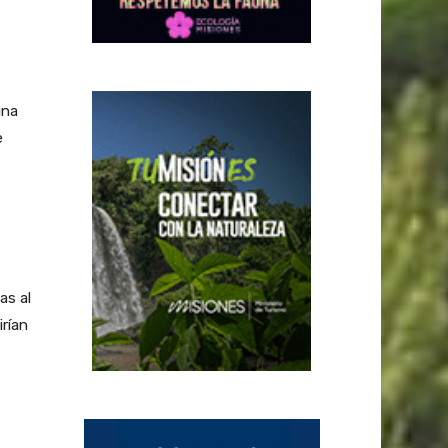
una
e
as al
rían