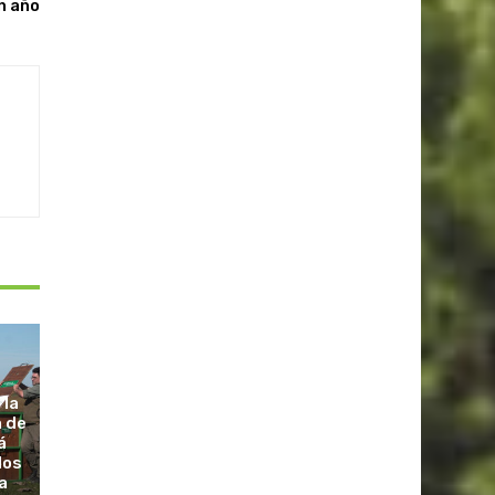
n año
 la
a de
á
dos
a