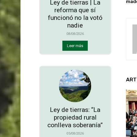
mad
Ley de tierras | La
reforma que sí
funcionó no la votó
nadie
08/08/2026
Leer más
ART
Ley de tierras: “La
S
propiedad rural
Tie
F
conlleva soberanía”
a
05/08/2026
In