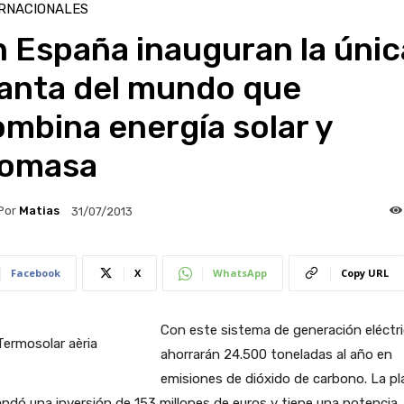
RNACIONALES
 España inauguran la únic
lanta del mundo que
mbina energía solar y
iomasa
Por
Matias
31/07/2013
Facebook
X
WhatsApp
Copy URL
Con este sistema de generación eléctri
ahorrarán 24.500 toneladas al año en
emisiones de dióxido de carbono. La pl
dó una inversión de 153 millones de euros y tiene una potencia