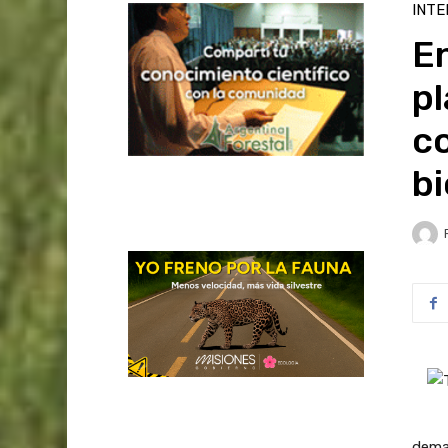
INTE
En
p
co
b
deman