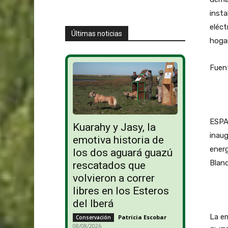
inst
eléct
Últimas noticias
hoga
Fuen
ESPAÑ
Kuarahy y Jasy, la
inaug
emotiva historia de
energ
los dos aguará guazú
Blan
rescatados que
volvieron a correr
libres en los Esteros
del Iberá
La e
Patricia Escobar
-
Conservación
08/08/2026