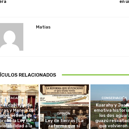
era
en u
Matias
ÍCULOS RELACIONADOS
DESTACADAS
CONSERVACIÓN
in el capítulo de
Kuarahy y Jasy,
rras y Manejo del
emotiva histori
OPINIÓN
uego, el Senado
los dos aguar
probó la Ley de
Ley de tierras | La
guazú rescata
violabilidad a la
reforma que sí
que volvieron 