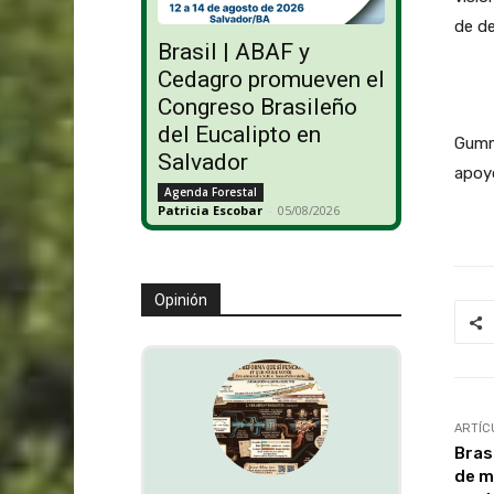
de de
Brasil | ABAF y
Cedagro promueven el
Congreso Brasileño
del Eucalipto en
Gummà
Salvador
apoyo
Agenda Forestal
Patricia Escobar
-
05/08/2026
Opinión
ARTÍC
Bras
de m