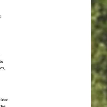
0
a
de
es,
cidad
ades