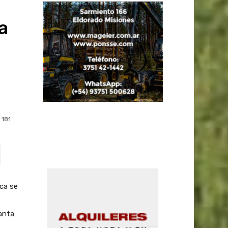
a
181
ca se
anta