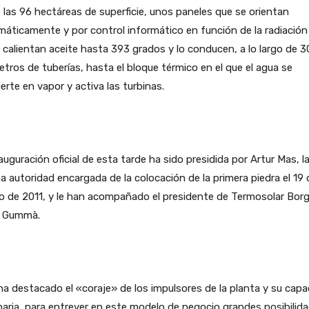
 las 96 hectáreas de superficie, unos paneles que se orientan
áticamente y por control informático en función de la radiación
, calientan aceite hasta 393 grados y lo conducen, a lo largo de 3
etros de tuberías, hasta el bloque térmico en el que el agua se
erte en vapor y activa las turbinas.
auguración oficial de esta tarde ha sido presidida por Artur Mas, l
 autoridad encargada de la colocación de la primera piedra el 19 
 de 2011, y le han acompañado el presidente de Termosolar Borg
 Gummà.
a destacado el «coraje» de los impulsores de la planta y su capa
naria, para entrever en este modelo de negocio grandes posibilid