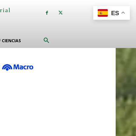
rial
ES
a
F CIENCIAS