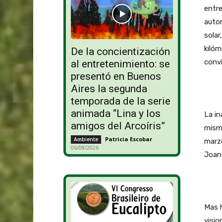
entre
autom
solar
kilóm
De la concientización
convi
al entretenimiento: se
presentó en Buenos
Aires la segunda
temporada de la serie
animada “Lina y los
La in
amigos del Arcoíris”
misma
Patricia Escobar
-
Ambiente
marzo
06/08/2026
Joan
Mas h
visio