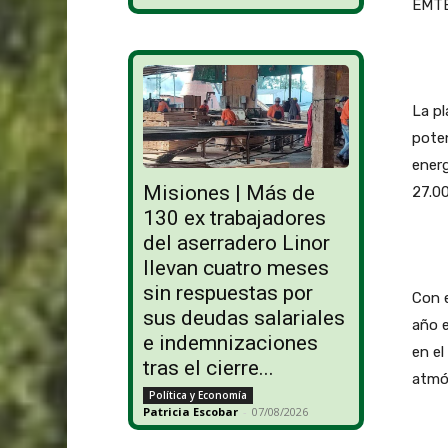
EMTE 
La pl
pote
energ
Misiones | Más de
27.0
130 ex trabajadores
del aserradero Linor
llevan cuatro meses
sin respuestas por
Con e
sus deudas salariales
año e
e indemnizaciones
en el
tras el cierre...
atmós
Política y Economía
Patricia Escobar
-
07/08/2026