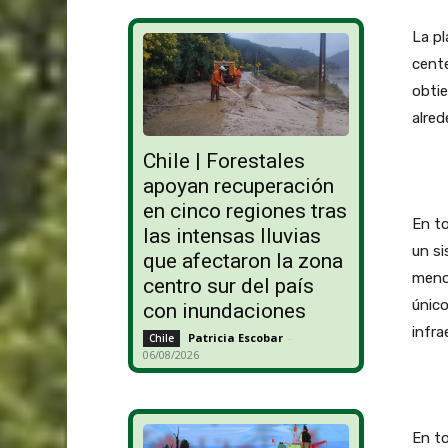
La pl
cente
obtie
alred
Chile | Forestales
apoyan recuperación
en cinco regiones tras
En to
las intensas lluvias
un si
que afectaron la zona
menor
centro sur del país
único
con inundaciones
infra
Patricia Escobar
-
Chile
06/08/2026
En to