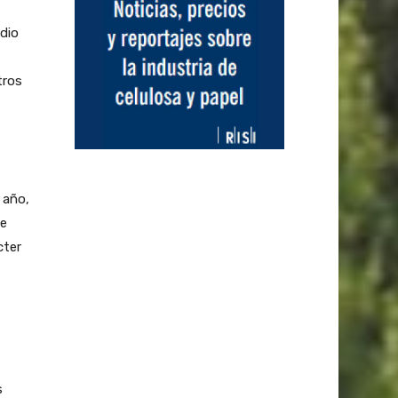
dio
tros
 año,
de
cter
s