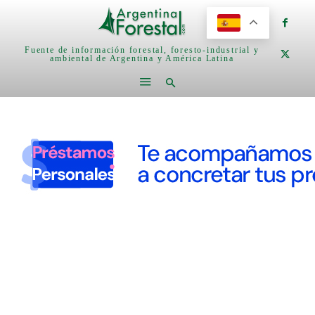
Fuente de información forestal, foresto-industrial y
ambiental de Argentina y América Latina