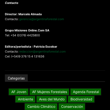
Contacto
Director: Marcelo Almada
Contacto:
gerencia@argentinaforestal.com
G
rupo Misiones
Online.Com
SA
Tel: +54 (0376) 4425800
Editora/periodista : Patricia Escobar
Contacto:
redaccion@argentinaforestal.com
Cel: (+54)9 376 15 4 131636
Categorías
AF Joven
AF Mujeres Forestales
Agenda Forestal
Ambiente
Aves del Mundo
Biodiversidad
Cambio Climático
Conservación