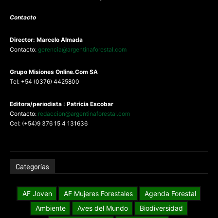
Contacto
Director: Marcelo Almada
Contacto:
gerencia@argentinaforestal.com
G
rupo Misiones
Online.Com
SA
Tel: +54 (0376) 4425800
Editora/periodista : Patricia Escobar
Contacto:
redaccion@argentinaforestal.com
Cel: (+54)9 376 15 4 131636
Categorías
AF Joven
AF Mujeres Forestales
Agenda Forestal
Ambiente
Aves del Mundo
Biodiversidad