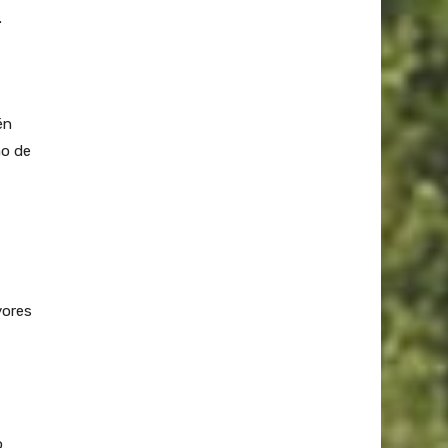
.
én
mo de
yores
o