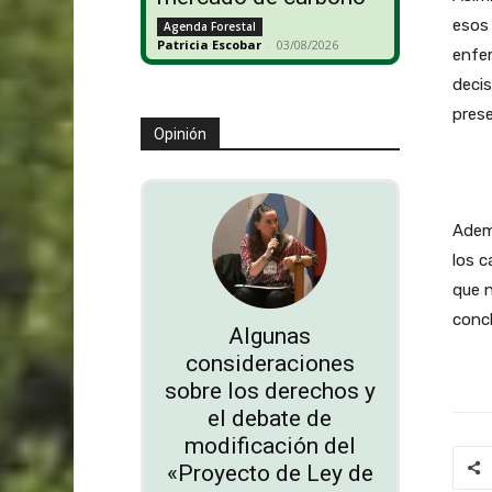
esos 
Agenda Forestal
Patricia Escobar
-
03/08/2026
enfe
decis
prese
Opinión
Ademá
los c
que n
concl
Algunas
consideraciones
sobre los derechos y
el debate de
modificación del
«Proyecto de Ley de