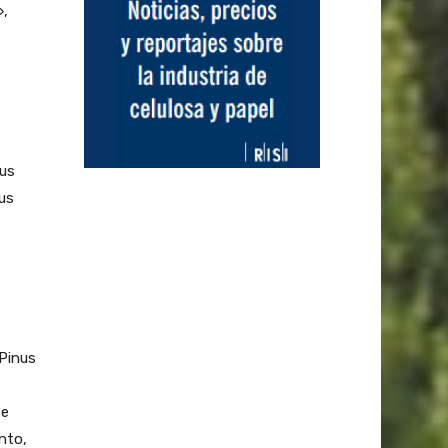
»,
nus
us
(Pinus
se
nto,