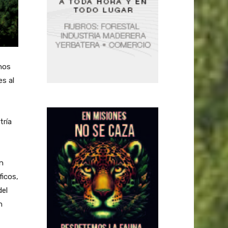
nos
es al
tría
n
ficos,
del
n