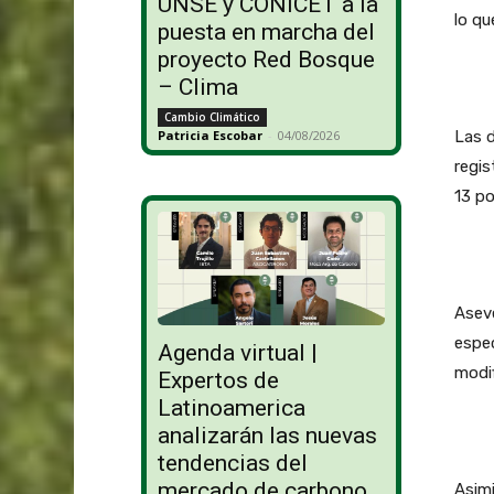
UNSE y CONICET a la
lo qu
puesta en marcha del
proyecto Red Bosque
– Clima
Cambio Climático
Las d
Patricia Escobar
-
04/08/2026
regi
13 po
Aseve
espec
Agenda virtual |
modi
Expertos de
Latinoamerica
analizarán las nuevas
tendencias del
mercado de carbono
Asimi