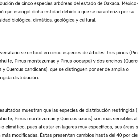
ibución de cinco especies arbóreas del estado de Oaxaca, México
có que escogió dicha entidad debido a que se caracteriza por su
sidad biológica, climática, geológica y cultural.
iversitario se enfocó en cinco especies de árboles: tres pinos (Pi
ahuite, Pinus montezumae y Pinus oocarpa) y dos encinos (Querc
s y Quercus candicans), que se distinguen por ser de amplia o
ingida distribución.
esultados muestran que las especies de distribución restringida 
huite, Pinus montezumae y Quercus uxoris) son más sensibles al
o climático, pues al estar en lugares muy específicos, sus áreas 
 más modificadas. Éstas presentan cambios hasta del 40 por cie