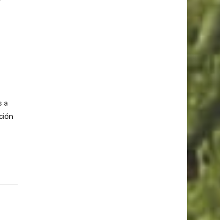
s a
ción