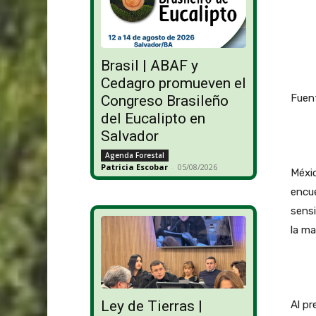
Brasil | ABAF y
Cedagro promueven el
Fuent
Congreso Brasileño
del Eucalipto en
Salvador
Agenda Forestal
Patricia Escobar
-
05/08/2026
Méxic
encue
sensi
la ma
Ley de Tierras |
Al pr