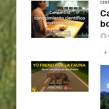
CENT
C
b