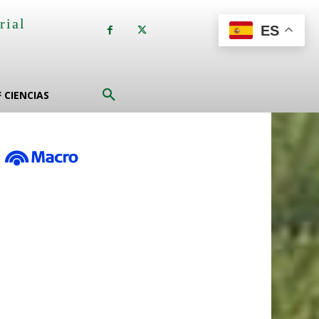
rial
ES
a
F CIENCIAS