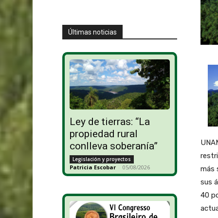
Últimas noticias
Ley de tierras: “La
propiedad rural
UNAM.
conlleva soberanía”
restr
Legislación y proyectos
Patricia Escobar
-
05/08/2026
más s
sus 
40 po
actua