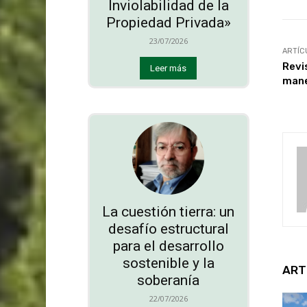
Inviolabilidad de la
Propiedad Privada»
23/07/2026
ARTÍC
Revi
Leer más
mane
La cuestión tierra: un
desafío estructural
para el desarrollo
sostenible y la
ART
soberanía
22/07/2026