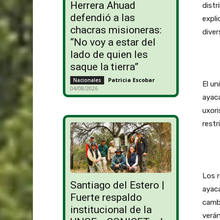
Herrera Ahuad
distr
defendió a las
expli
chacras misioneras:
diver
“No voy a estar del
lado de quien les
saque la tierra”
Patricia Escobar
-
Nacionales
El un
04/08/2026
ayac
uxori
restr
Los r
Santiago del Estero |
ayaca
Fuerte respaldo
cambi
institucional de la
verán