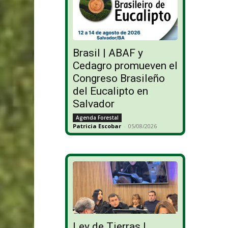
Brasil | ABAF y
Cedagro promueven el
Congreso Brasileño
del Eucalipto en
Salvador
Agenda Forestal
Patricia Escobar
-
05/08/2026
Ley de Tierras |