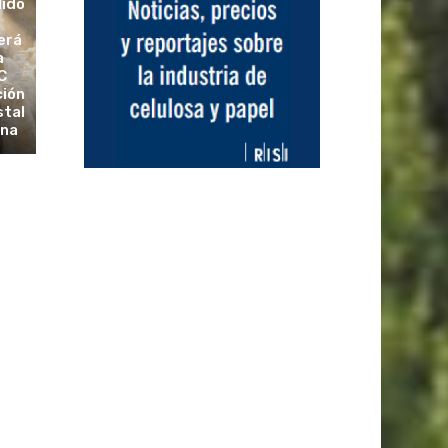
dido
erá
a
C
ción
stal
ina