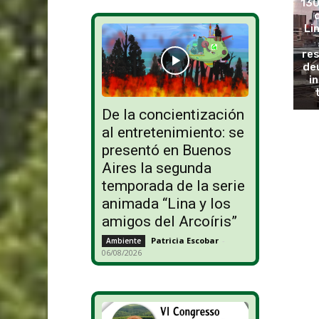
130
Li
re
deu
i
De la concientización
al entretenimiento: se
presentó en Buenos
Aires la segunda
temporada de la serie
animada “Lina y los
amigos del Arcoíris”
Patricia Escobar
-
Ambiente
06/08/2026