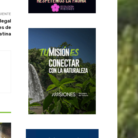
UIENTE
legal
es de
atina