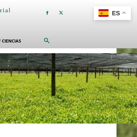
rial
ES
a
F CIENCIAS