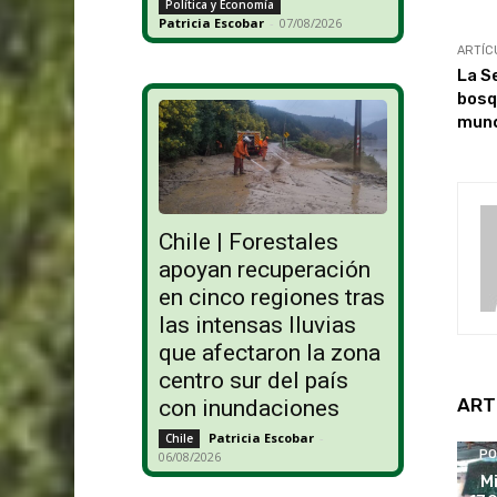
Política y Economía
Patricia Escobar
-
07/08/2026
ARTÍC
La S
bosq
mun
Chile | Forestales
apoyan recuperación
en cinco regiones tras
las intensas lluvias
que afectaron la zona
centro sur del país
ART
con inundaciones
Patricia Escobar
-
Chile
PO
06/08/2026
M