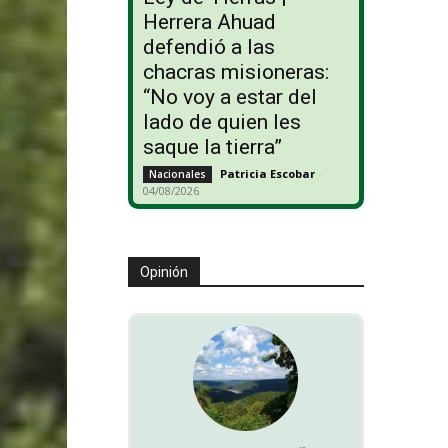
Herrera Ahuad
defendió a las
chacras misioneras:
“No voy a estar del
lado de quien les
saque la tierra”
Patricia Escobar
-
Nacionales
04/08/2026
Opinión