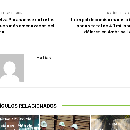
ULO ANTERIOR
ARTÍCULO SIG
elva Paranaense entre los
Interpol decomisó madera i
ues más amenazados del
por un total de 40 millon
do
dólares en América L
Matias
ÍCULOS RELACIONADOS
LÍTICA Y ECONOMÍA
BRASIL
isiones | Más de