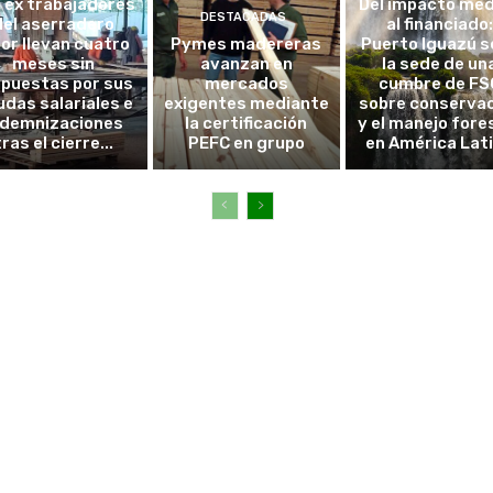
 ex trabajadores
Del impacto me
DESTACADAS
del aserradero
al financiado:
nor llevan cuatro
Pymes madereras
Puerto Iguazú s
meses sin
avanzan en
la sede de un
spuestas por sus
mercados
cumbre de FS
das salariales e
exigentes mediante
sobre conserva
ndemnizaciones
la certificación
y el manejo fore
tras el cierre...
PEFC en grupo
en América Lat