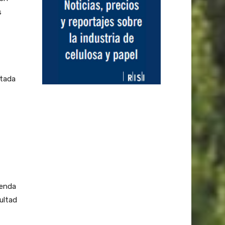
s
atada
genda
cultad