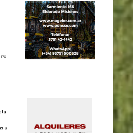
170
ata
as a