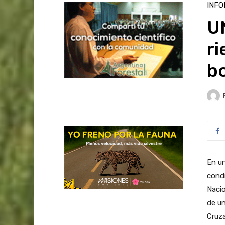
INFO
U
ri
b
En un
condi
Nacio
de un
Cruza