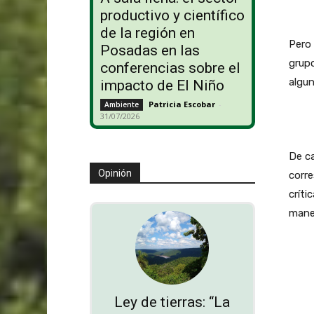
productivo y científico
de la región en
Pero 
Posadas en las
grupo
conferencias sobre el
algun
impacto de El Niño
Patricia Escobar
-
Ambiente
31/07/2026
De ca
Opinión
corre
críti
manej
Ley de tierras: “La