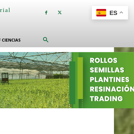
rial
ES
a
F CIENCIAS