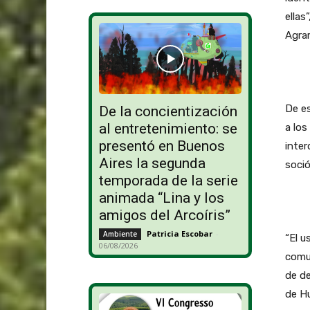
ellas
Agrar
De es
De la concientización
al entretenimiento: se
a los
presentó en Buenos
inter
Aires la segunda
soció
temporada de la serie
animada “Lina y los
amigos del Arcoíris”
Patricia Escobar
-
Ambiente
“El u
06/08/2026
comun
de de
de H