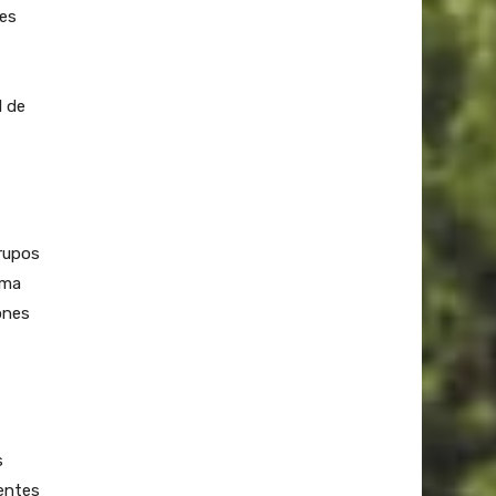
 es
l de
grupos
ema
ones
s
entes