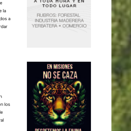
te
e la
ados a
rdar
n
en los
de
al