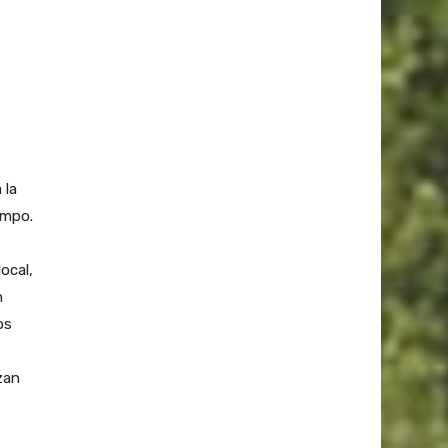
 la
empo.
ocal,
n
os
zan