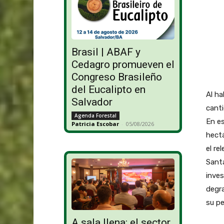
Brasil | ABAF y
Cedagro promueven el
Congreso Brasileño
del Eucalipto en
Al ha
Salvador
canti
Agenda Forestal
En es
Patricia Escobar
-
05/08/2026
hectá
el re
Santa
inves
degra
su pe
A sala llena: el sector