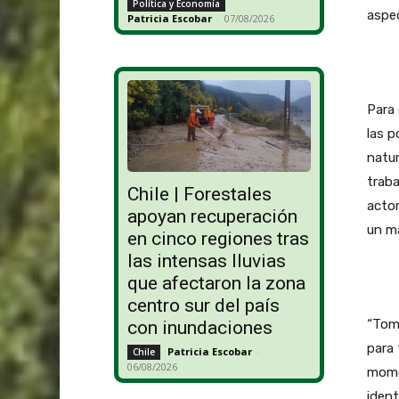
Política y Economía
aspec
Patricia Escobar
-
07/08/2026
Para 
las p
natur
traba
Chile | Forestales
actor
apoyan recuperación
un ma
en cinco regiones tras
las intensas lluvias
que afectaron la zona
centro sur del país
“Tom
con inundaciones
para 
Patricia Escobar
-
Chile
06/08/2026
mome
ident