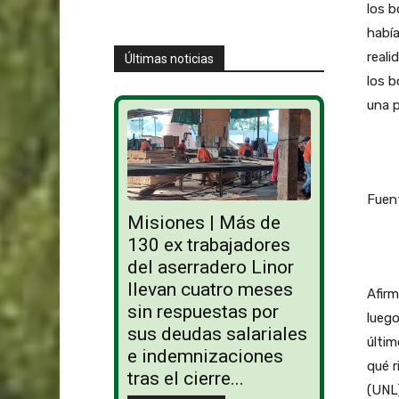
los b
había
reali
Últimas noticias
los b
una p
Fuent
Misiones | Más de
130 ex trabajadores
del aserradero Linor
llevan cuatro meses
Afirm
sin respuestas por
luego
sus deudas salariales
últi
e indemnizaciones
qué r
tras el cierre...
(UNL)