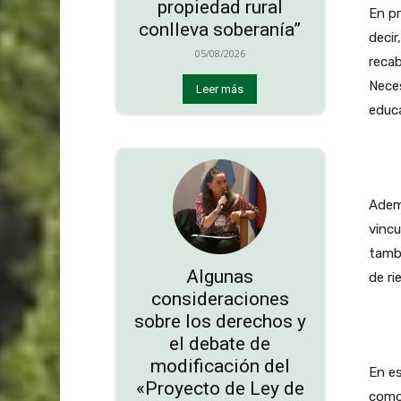
propiedad rural
En pr
conlleva soberanía”
decir
05/08/2026
recab
Neces
Leer más
educ
Ademá
vincu
tambi
Algunas
de ri
consideraciones
sobre los derechos y
el debate de
modificación del
En es
«Proyecto de Ley de
como