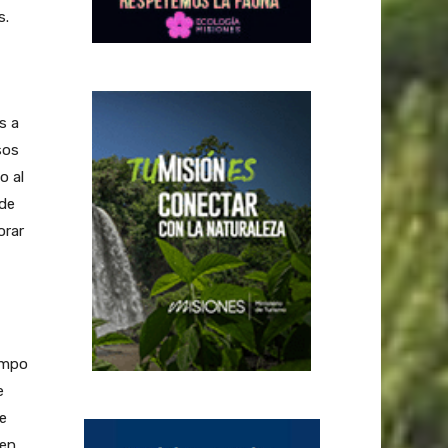
s.
s a
sos
o al
 de
orar
ampo
e
e
 en