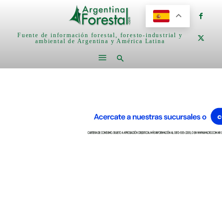
Fuente de información forestal, foresto-industrial y
ambiental de Argentina y América Latina