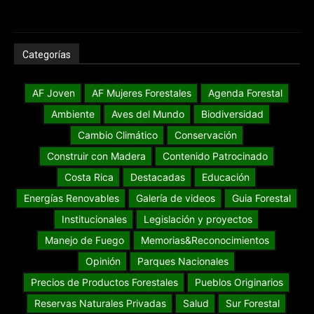
Categorías
AF Joven
AF Mujeres Forestales
Agenda Forestal
Ambiente
Aves del Mundo
Biodiversidad
Cambio Climático
Conservación
Construir con Madera
Contenido Patrocinado
Costa Rica
Destacadas
Educación
Energías Renovables
Galería de videos
Guia Forestal
Institucionales
Legislación y proyectos
Manejo de Fuego
Memorias&Reconocimientos
Opinión
Parques Nacionales
Precios de Productos Forestales
Pueblos Originarios
Reservas Naturales Privadas
Salud
Sur Forestal