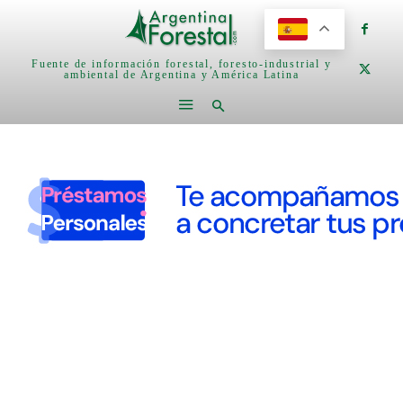
Fuente de información forestal, foresto-industrial y
ambiental de Argentina y América Latina