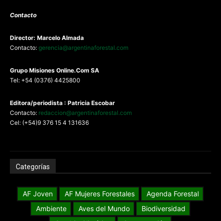
Contacto
Director: Marcelo Almada
Contacto:
gerencia@argentinaforestal.com
G
rupo Misiones
Online.Com
SA
Tel: +54 (0376) 4425800
Editora/periodista : Patricia Escobar
Contacto:
redaccion@argentinaforestal.com
Cel: (+54)9 376 15 4 131636
Categorías
AF Joven
AF Mujeres Forestales
Agenda Forestal
Ambiente
Aves del Mundo
Biodiversidad