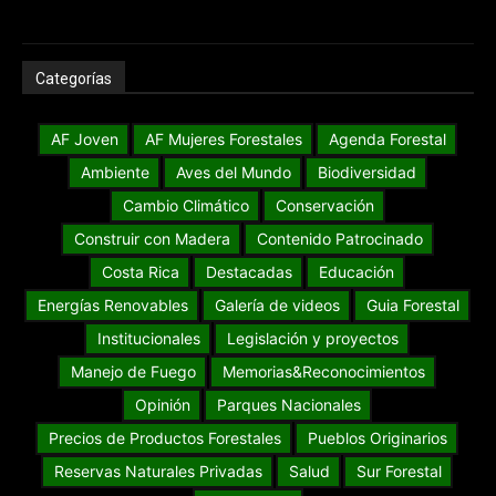
Categorías
AF Joven
AF Mujeres Forestales
Agenda Forestal
Ambiente
Aves del Mundo
Biodiversidad
Cambio Climático
Conservación
Construir con Madera
Contenido Patrocinado
Costa Rica
Destacadas
Educación
Energías Renovables
Galería de videos
Guia Forestal
Institucionales
Legislación y proyectos
Manejo de Fuego
Memorias&Reconocimientos
Opinión
Parques Nacionales
Precios de Productos Forestales
Pueblos Originarios
Reservas Naturales Privadas
Salud
Sur Forestal