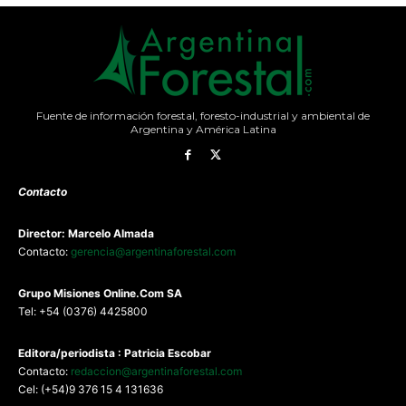
Fuente de información forestal, foresto-industrial y ambiental de
Argentina y América Latina
Contacto
Director: Marcelo Almada
Contacto:
gerencia@argentinaforestal.com
G
rupo Misiones
Online.Com
SA
Tel: +54 (0376) 4425800
Editora/periodista : Patricia Escobar
Contacto:
redaccion@argentinaforestal.com
Cel: (+54)9 376 15 4 131636