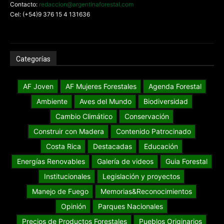
Contacto:
redaccion@argentinaforestal.com
Cel: (+54)9 376 15 4 131636
Categorías
AF Joven
AF Mujeres Forestales
Agenda Forestal
Ambiente
Aves del Mundo
Biodiversidad
Cambio Climático
Conservación
Construir con Madera
Contenido Patrocinado
Costa Rica
Destacadas
Educación
Energías Renovables
Galería de videos
Guia Forestal
Institucionales
Legislación y proyectos
Manejo de Fuego
Memorias&Reconocimientos
Opinión
Parques Nacionales
Precios de Productos Forestales
Pueblos Originarios