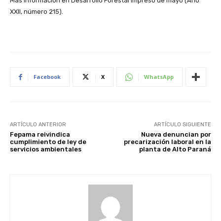
Más información en Desarrollo Forestal impreso de mayo (Año
XXII, número 215).
Facebook
X
WhatsApp
ARTÍCULO ANTERIOR
ARTÍCULO SIGUIENTE
Fepama reivindica
Nueva denuncian por
cumplimiento de ley de
precarización laboral en la
servicios ambientales
planta de Alto Paraná