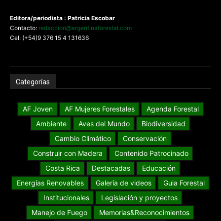
Editora/periodista : Patricia Escobar
Contacto:
redaccion@argentinaforestal.com
Cel: (+54)9 376 15 4 131636
Categorías
AF Joven
AF Mujeres Forestales
Agenda Forestal
Ambiente
Aves del Mundo
Biodiversidad
Cambio Climático
Conservación
Construir con Madera
Contenido Patrocinado
Costa Rica
Destacadas
Educación
Energías Renovables
Galería de videos
Guia Forestal
Institucionales
Legislación y proyectos
Manejo de Fuego
Memorias&Reconocimientos