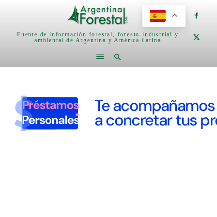
Fuente de información forestal, foresto-industrial y
ambiental de Argentina y América Latina