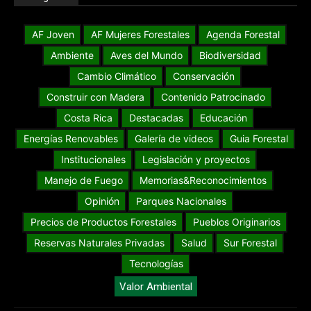
Categorías
AF Joven
AF Mujeres Forestales
Agenda Forestal
Ambiente
Aves del Mundo
Biodiversidad
Cambio Climático
Conservación
Construir con Madera
Contenido Patrocinado
Costa Rica
Destacadas
Educación
Energías Renovables
Galería de videos
Guia Forestal
Institucionales
Legislación y proyectos
Manejo de Fuego
Memorias&Reconocimientos
Opinión
Parques Nacionales
Precios de Productos Forestales
Pueblos Originarios
Reservas Naturales Privadas
Salud
Sur Forestal