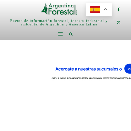
Fuente de información forestal, foresto-industrial y
ambiental de Argentina y América Latina