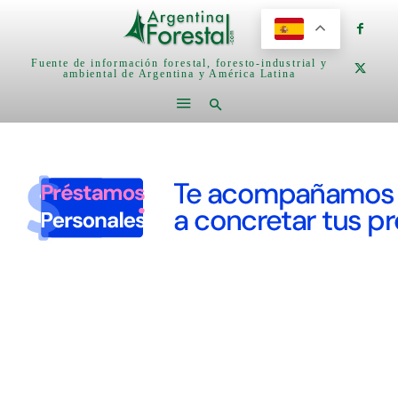
Fuente de información forestal, foresto-industrial y
ambiental de Argentina y América Latina