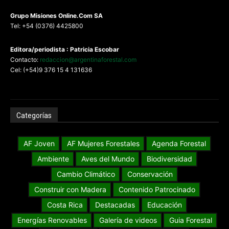
G
rupo Misiones
Online.Com
SA
Tel: +54 (0376) 4425800
Editora/periodista : Patricia Escobar
Contacto:
redaccion@argentinaforestal.com
Cel: (+54)9 376 15 4 131636
Categorías
AF Joven
AF Mujeres Forestales
Agenda Forestal
Ambiente
Aves del Mundo
Biodiversidad
Cambio Climático
Conservación
Construir con Madera
Contenido Patrocinado
Costa Rica
Destacadas
Educación
Energías Renovables
Galería de videos
Guia Forestal