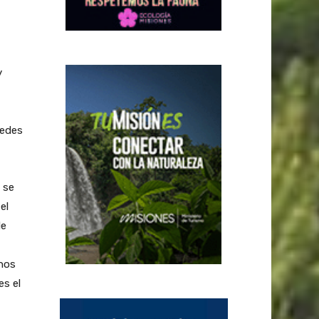
y
tedes
 se
el
de
rnos
es el