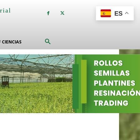
rial
ES
a
F CIENCIAS