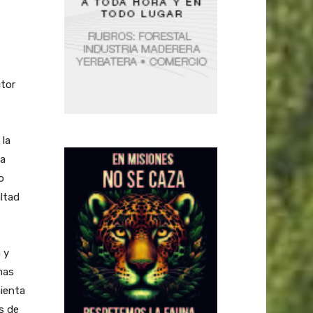
ctor
 la
la
o
ultad
 y
mas
mienta
s de