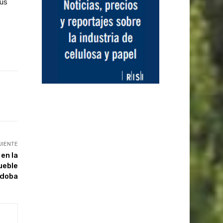
sus
UIENTE
en la
ueble
rdoba