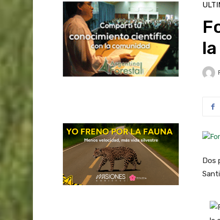
ULT
Fo
la
Dos 
Sant