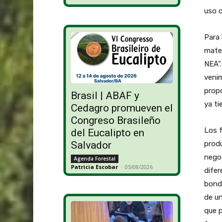
uso c
Para 
mater
NEA”.
venim
propo
Brasil | ABAF y
ya ti
Cedagro promueven el
Congreso Brasileño
Los 
del Eucalipto en
produ
Salvador
negoc
Agenda Forestal
Patricia Escobar
-
05/08/2026
difer
bonda
de un
que p