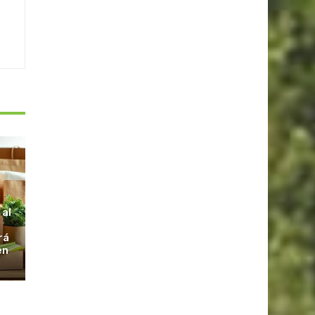
S
 al
rá
en