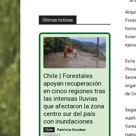
Arqui
Últimas noticias
Fores
honor
Inver
ejecu
Esta 
Provi
Chile | Forestales
Secre
apoyan recuperación
organ
en cinco regiones tras
de Ci
las intensas lluvias
que afectaron la zona
Según
centro sur del país
vuelt
con inundaciones
fores
Patricia Escobar
-
Chile
nueva
06/08/2026