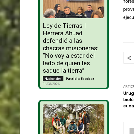
fores
proye
ejecu
Ley de Tierras |
Herrera Ahuad
defendió a las
chacras misioneras:
“No voy a estar del
lado de quien les
saque la tierra”
Patricia Escobar
-
Nacionales
04/08/2026
ARTÍC
Urug
bioló
euca