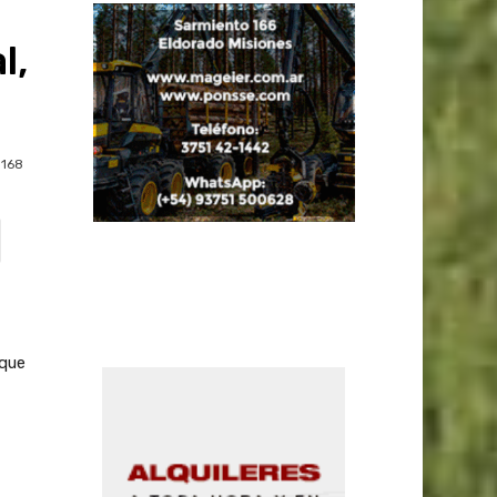
l,
168
 que