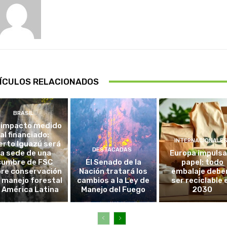
ÍCULOS RELACIONADOS
BRASIL
 impacto medido
al financiado:
INTERNACIONALE
erto Iguazú será
DESTACADAS
la sede de una
Europa impulsa
cumbre de FSC
El Senado de la
papel: todo
re conservación
Nación tratará los
embalaje debe
l manejo forestal
cambios a la Ley de
ser reciclable 
 América Latina
Manejo del Fuego
2030