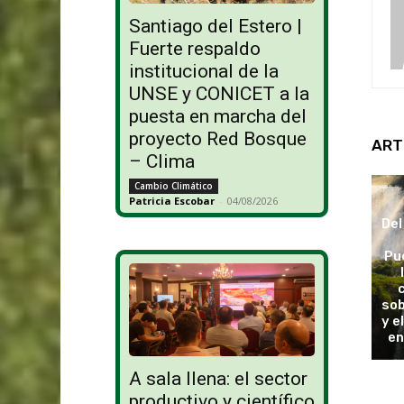
Santiago del Estero |
Fuerte respaldo
institucional de la
UNSE y CONICET a la
puesta en marcha del
proyecto Red Bosque
ART
– Clima
Cambio Climático
Patricia Escobar
-
04/08/2026
Del
Pu
sob
y e
en
A sala llena: el sector
productivo y científico