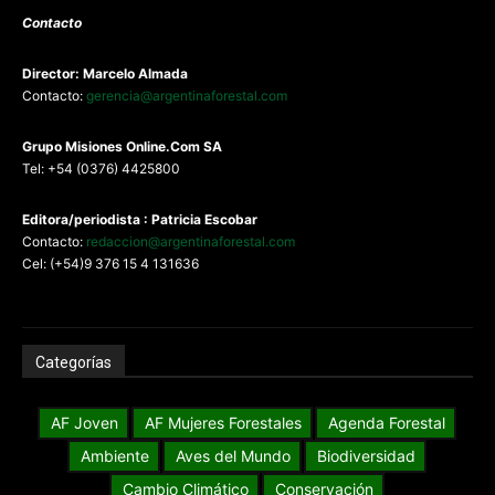
Contacto
Director: Marcelo Almada
Contacto:
gerencia@argentinaforestal.com
G
rupo Misiones
Online.Com
SA
Tel: +54 (0376) 4425800
Editora/periodista : Patricia Escobar
Contacto:
redaccion@argentinaforestal.com
Cel: (+54)9 376 15 4 131636
Categorías
AF Joven
AF Mujeres Forestales
Agenda Forestal
Ambiente
Aves del Mundo
Biodiversidad
Cambio Climático
Conservación