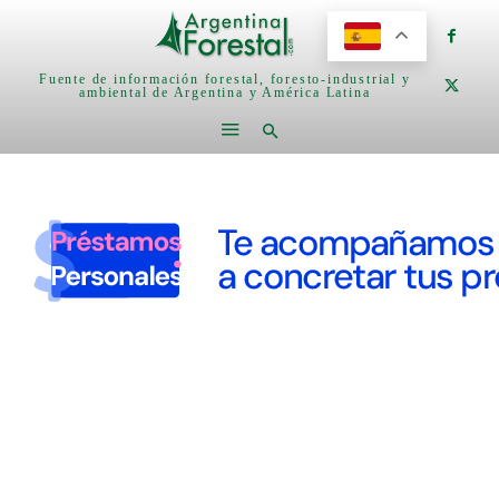
Fuente de información forestal, foresto-industrial y
ambiental de Argentina y América Latina