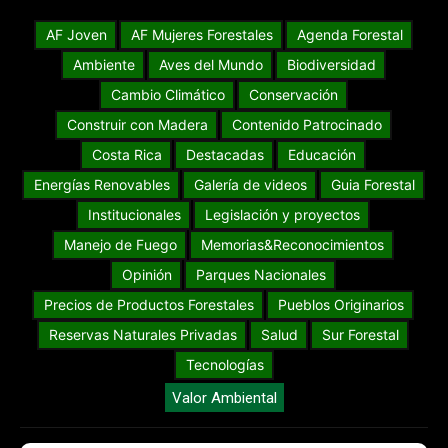
AF Joven
AF Mujeres Forestales
Agenda Forestal
Ambiente
Aves del Mundo
Biodiversidad
Cambio Climático
Conservación
Construir con Madera
Contenido Patrocinado
Costa Rica
Destacadas
Educación
Energías Renovables
Galería de videos
Guia Forestal
Institucionales
Legislación y proyectos
Manejo de Fuego
Memorias&Reconocimientos
Opinión
Parques Nacionales
Precios de Productos Forestales
Pueblos Originarios
Reservas Naturales Privadas
Salud
Sur Forestal
Tecnologías
Valor Ambiental