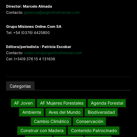
Director: Marcelo Almada
Contacto:
gerencia@argentinaforestal.com
G
rupo Misiones
Online.Com
SA
Tel: +54 (0376) 4425800
Editora/periodista : Patricia Escobar
Contacto:
redaccion@argentinaforestal.com
Cel: (+54)9 376 15 4 131636
Categorías
AF Joven
AF Mujeres Forestales
Agenda Forestal
Ambiente
Aves del Mundo
Biodiversidad
Cambio Climático
Conservación
Construir con Madera
Contenido Patrocinado