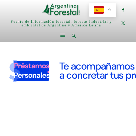
Fuente de información forestal, foresto-industrial y
ambiental de Argentina y América Latina