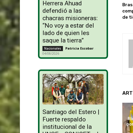
Herrera Ahuad
Bras
defendió a las
comp
de t
chacras misioneras:
“No voy a estar del
lado de quien les
saque la tierra”
Patricia Escobar
-
Nacionales
04/08/2026
ART
Santiago del Estero |
Fuerte respaldo
Rí
po
institucional de la