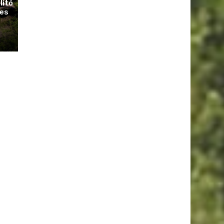
litó
ues
r