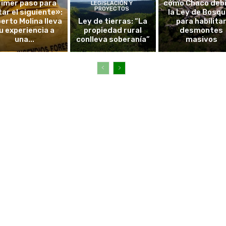
rimer paso para
cómo Chaco debi
LEGISLACIÓN Y
PROYECTOS
tar el siguiente»:
la Ley de Bosq
erto Molina lleva
Ley de tierras: “La
para habilita
u experiencia a
propiedad rural
desmontes
una...
conlleva soberanía”
masivos