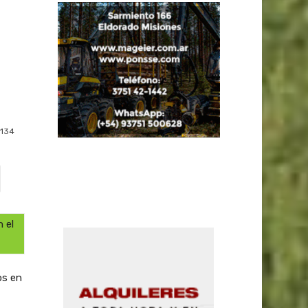
134
 el
os en