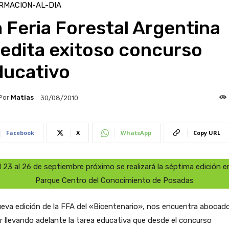
RMACION-AL-DIA
 Feria Forestal Argentina
edita exitoso concurso
ducativo
Por
Matias
30/08/2010
Facebook
X
WhatsApp
Copy URL
l 23 al 26 de septiembre próximo se realizará la séptima edición en
Parque Centro del Conocimiento de Posadas
eva edición de la FFA del «Bicentenario», nos encuentra abocad
r llevando adelante la tarea educativa que desde el concurso