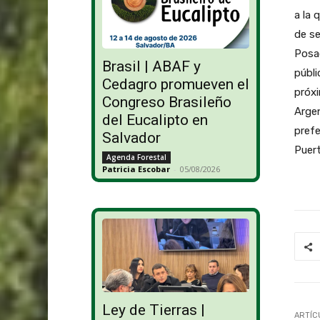
a la 
de se
Posa
Brasil | ABAF y
públi
Cedagro promueven el
próxi
Congreso Brasileño
Argen
del Eucalipto en
prefe
Salvador
Puert
Agenda Forestal
Patricia Escobar
-
05/08/2026
Ley de Tierras |
ARTÍC