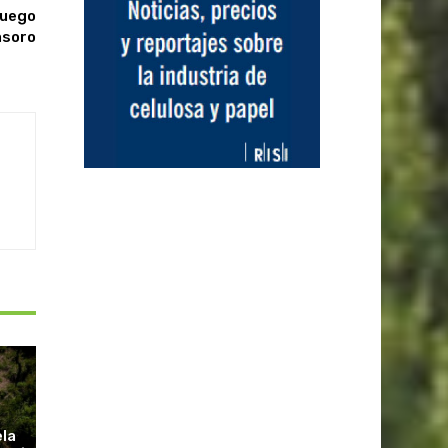
Fuego
asoro
ela