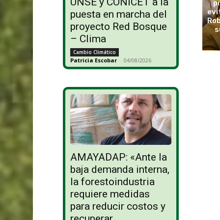
UNSE y CONICET a la
p
evi
puesta en marcha del
Rob
proyecto Red Bosque
s
– Clima
Cambio Climático
Patricia Escobar
-
04/08/2026
AMAYADAP: «Ante la
baja demanda interna,
la forestoindustria
requiere medidas
para reducir costos y
recuperar