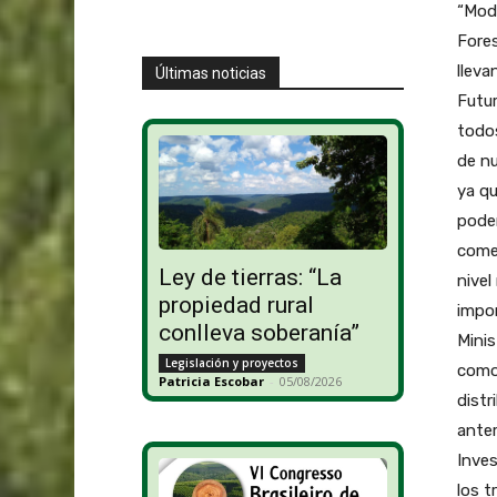
“Mod
Fores
lleva
Últimas noticias
Futur
todos
de nu
ya q
pode
comen
Ley de tierras: “La
nivel
propiedad rural
impor
conlleva soberanía”
Minis
Legislación y proyectos
como 
Patricia Escobar
-
05/08/2026
distr
anter
Inves
los t