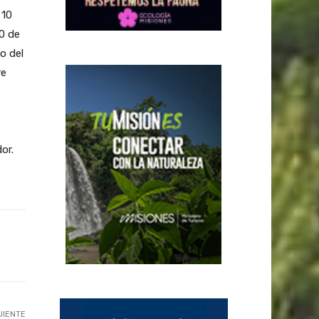
 10
10 de
o del
re
or.
UIENTE