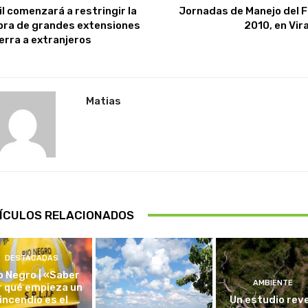
il comenzará a restringir la
Jornadas de Manejo del 
ra de grandes extensiones
2010, en Vir
ierra a extranjeros
Matias
ÍCULOS RELACIONADOS
DESTACADAS
o Negro | «Saber
AMBIENTE
r qué empieza un
incendio es el
Un estudio rev