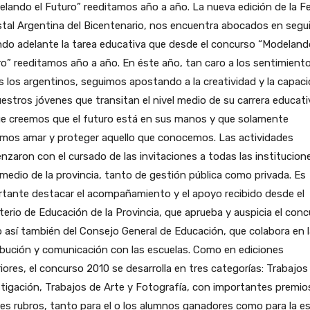
elando el Futuro” reeditamos año a año.
La nueva edición de la Fe
tal Argentina del Bicentenario, nos encuentra abocados en segui
ndo adelante la tarea educativa que desde el concurso “Modeland
o” reeditamos año a año. En éste año, tan caro a los sentimient
 los argentinos, seguimos apostando a la creatividad y la capac
estros jóvenes que transitan el nivel medio de su carrera educati
ue creemos que el futuro está en sus manos y que solamente
mos amar y proteger aquello que conocemos. Las actividades
zaron con el cursado de las invitaciones a todas las institucion
 medio de la provincia, tanto de gestión pública como privada. Es
tante destacar el acompañamiento y el apoyo recibido desde el
terio de Educación de la Provincia, que aprueba y auspicia el conc
así también del Consejo General de Educación, que colabora en l
ibución y comunicación con las escuelas. Como en ediciones
iores, el concurso 2010 se desarrolla en tres categorías: Trabajos
tigación, Trabajos de Arte y Fotografía, con importantes premio
res rubros, tanto para el o los alumnos ganadores como para la e