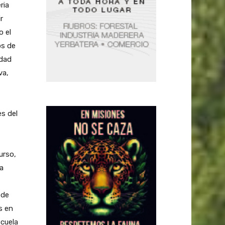
ria
r
o el
os de
idad
va,
es del
urso,
a
 de
s en
scuela