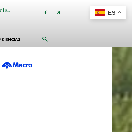
rial
ES
a
F CIENCIAS