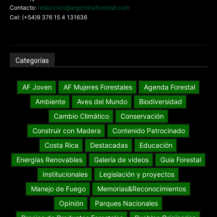
Contacto:
redaccion@argentinaforestal.com
Cel: (+54)9 376 15 4 131636
Categorías
AF Joven
AF Mujeres Forestales
Agenda Forestal
Ambiente
Aves del Mundo
Biodiversidad
Cambio Climático
Conservación
Construir con Madera
Contenido Patrocinado
Costa Rica
Destacadas
Educación
Energías Renovables
Galería de videos
Guia Forestal
Institucionales
Legislación y proyectos
Manejo de Fuego
Memorias&Reconocimientos
Opinión
Parques Nacionales