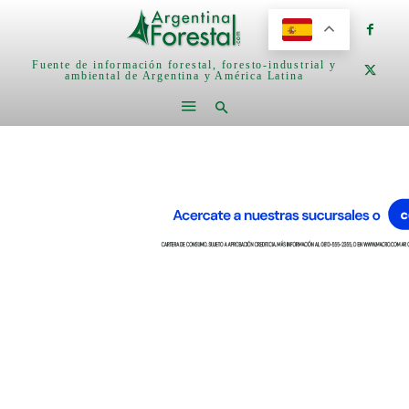
Fuente de información forestal, foresto-industrial y
ambiental de Argentina y América Latina