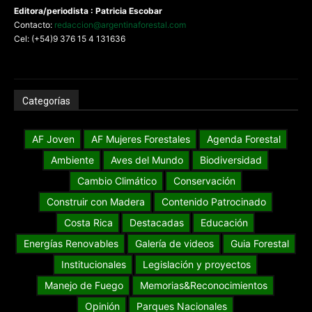
Editora/periodista : Patricia Escobar
Contacto:
redaccion@argentinaforestal.com
Cel: (+54)9 376 15 4 131636
Categorías
AF Joven
AF Mujeres Forestales
Agenda Forestal
Ambiente
Aves del Mundo
Biodiversidad
Cambio Climático
Conservación
Construir con Madera
Contenido Patrocinado
Costa Rica
Destacadas
Educación
Energías Renovables
Galería de videos
Guia Forestal
Institucionales
Legislación y proyectos
Manejo de Fuego
Memorias&Reconocimientos
Opinión
Parques Nacionales