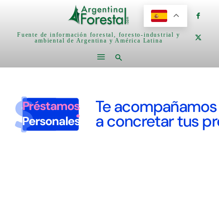
Fuente de información forestal, foresto-industrial y
ambiental de Argentina y América Latina