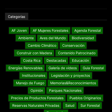
Categorías
AF Joven
AF Mujeres Forestales
Agenda Forestal
Ambiente
Aves del Mundo
Biodiversidad
Cambio Climático
Conservación
Construir con Madera
Contenido Patrocinado
Costa Rica
Destacadas
Educación
Energías Renovables
Galería de videos
Guia Forestal
Institucionales
Legislación y proyectos
Manejo de Fuego
Memorias&Reconocimientos
Opinión
Parques Nacionales
Precios de Productos Forestales
Pueblos Originarios
Reservas Naturales Privadas
Salud
Sur Forestal