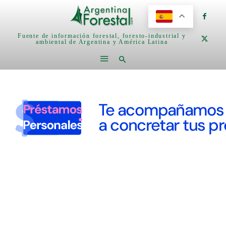
Fuente de información forestal, foresto-industrial y
ambiental de Argentina y América Latina