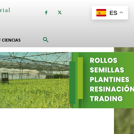
rial
ES
a
F CIENCIAS