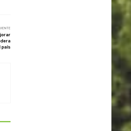
UIENTE
jorar
adera
l país