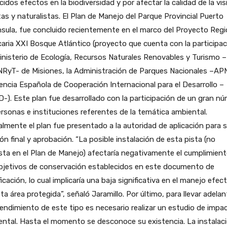
idos efectos en la biodiversidad y por afectar la calidad de la vis
tas y naturalistas. El Plan de Manejo del Parque Provincial Puerto
sula, fue concluido recientemente en el marco del Proyecto Regi
aria XXI Bosque Atlántico (proyecto que cuenta con la participac
inisterio de Ecología, Recursos Naturales Renovables y Turismo –
RyT- de Misiones, la Administración de Parques Nacionales –AP
encia Española de Cooperación Internacional para el Desarrollo –
-). Este plan fue desarrollado con la participación de un gran n
rsonas e instituciones referentes de la temática ambiental.
lmente el plan fue presentado a la autoridad de aplicación para 
ión final y aprobación. “La posible instalación de esta pista (no
sta en el Plan de Manejo) afectaría negativamente el cumplimien
objetivos de conservación establecidos en este documento de
ficación, lo cual implicaría una baja significativa en el manejo efec
ta área protegida”, señaló Jaramillo. Por último, para llevar adela
ndimiento de este tipo es necesario realizar un estudio de impa
ntal. Hasta el momento se desconoce su existencia. La instalac