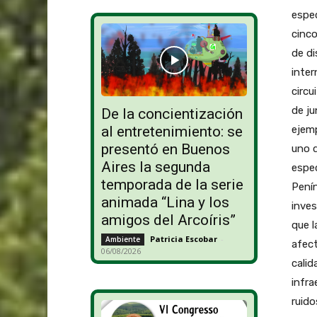
espec
cinco
de di
inter
circu
de ju
De la concientización
ejemp
al entretenimiento: se
presentó en Buenos
uno d
Aires la segunda
espec
temporada de la serie
Penín
animada “Lina y los
inves
amigos del Arcoíris”
que l
Patricia Escobar
-
Ambiente
afect
06/08/2026
calid
infra
ruido