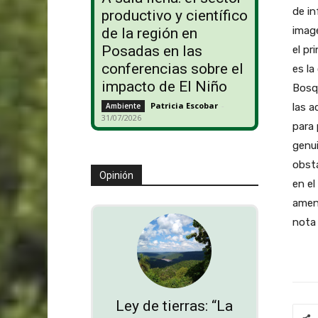
de in
productivo y científico
image
de la región en
Posadas en las
el pr
conferencias sobre el
es la
impacto de El Niño
Bosqu
Patricia Escobar
-
las a
Ambiente
31/07/2026
para 
genui
obsta
Opinión
en el
amena
nota 
Ley de tierras: “La