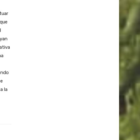
tuar
 que
l
oyan
ativa
na
endo
te
a la