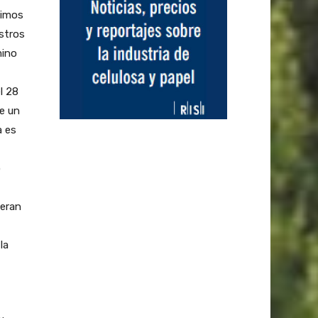
timos
istros
mino
l 28
de un
a es
o
deran
la