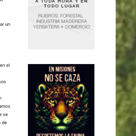
ar un
en el
sos
n
iamos
e se
o de