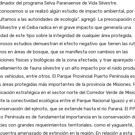
inador del programa Selva Paranaense de Vida Silvestre.
onocemos si se realizó algún estudio de impacto ambiental, por
ltamos a las autoridades de ecología”, agregó. La preocupación 
Silvestre y el Ceiba radica en el grave impacto que generaría una
idad de este tipo sobre la integridad de cualquier área protegida.
osos estudios demuestran el efecto negativo que tienen las rut
os en áreas de bosque, que se manifiesta con cambios en las
ciones físicas y biológicas de la zona afectada, y trae aparejado 
ellamiento de fauna silvestre y un alto impacto por el ruido prod
os vehículos, entre otros. El Parque Provincial Puerto Península e
s áreas protegidas más importantes de la provincia de Misiones. 
icación estratégica en el sector norte del Corredor Verde de Misi
te la conectividad ecológica entre el Parque Nacional Iguazú y el 
nservación del ejército, que se extiende hasta el río Paraná. El P
o Península es de fundamental importancia en la conservación d
ies con grandes requerimientos territoriales, como el yaguareté,
cuentra amenazado de extinción en la región. En relación a esta