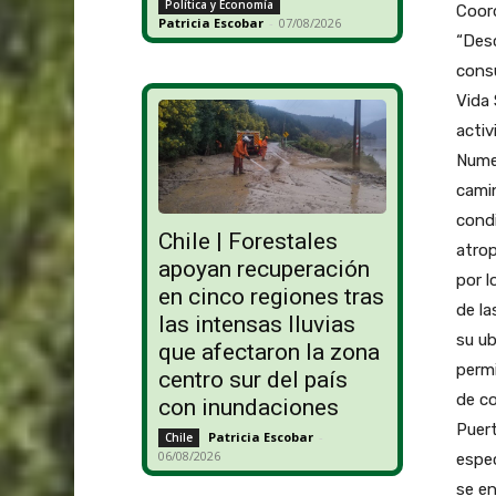
Política y Economía
Coord
Patricia Escobar
-
07/08/2026
“Desc
consu
Vida 
activ
Numer
camin
condi
Chile | Forestales
atrop
apoyan recuperación
por l
en cinco regiones tras
de la
las intensas lluvias
su ub
que afectaron la zona
permi
centro sur del país
de co
con inundaciones
Puert
Patricia Escobar
-
Chile
06/08/2026
espec
se en