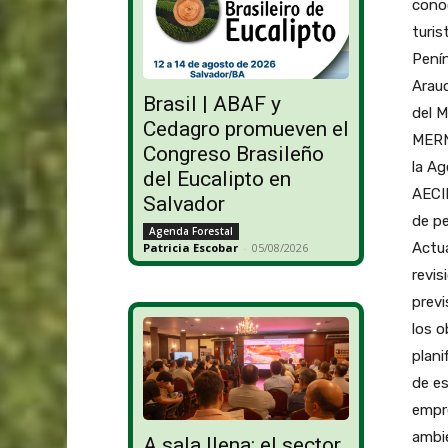
conoc
turis
Penín
Arauc
Brasil | ABAF y
del M
Cedagro promueven el
MERN
Congreso Brasileño
la Ag
del Eucalipto en
AECID
Salvador
de pe
Agenda Forestal
Actua
Patricia Escobar
-
05/08/2026
revis
previ
los 
plani
de es
empre
ambie
A sala llena: el sector