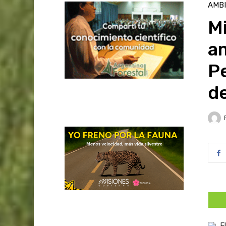
AMB
Mi
a
Pe
de
E