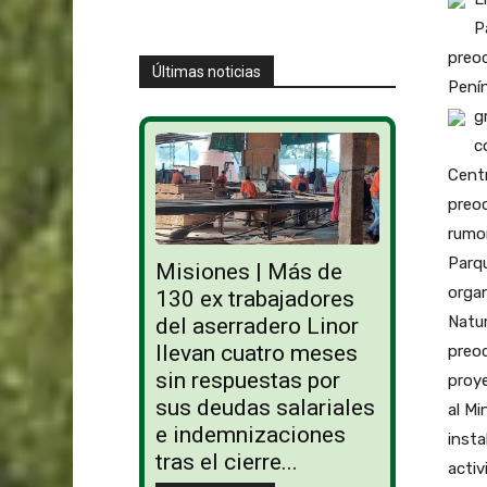
P
preoc
Últimas noticias
Penín
g
c
Centr
preoc
rumor
Parqu
Misiones | Más de
organ
130 ex trabajadores
Natu
del aserradero Linor
llevan cuatro meses
preoc
sin respuestas por
proye
sus deudas salariales
al Mi
e indemnizaciones
insta
tras el cierre...
activ