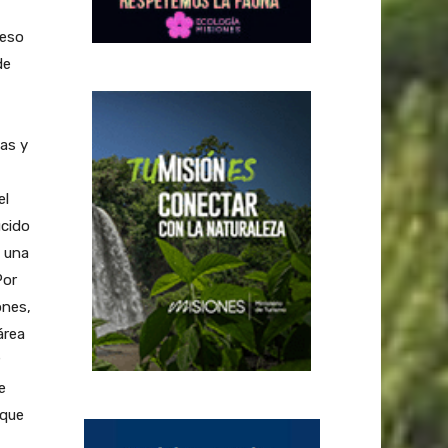
 eso
de
as y
el
ucido
s una
Por
ones,
área
P
e
 que