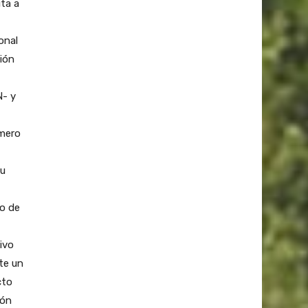
ita a
onal
ión
N- y
úmero
su
to de
tivo
nte un
cto
ión