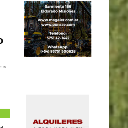
o
104
el