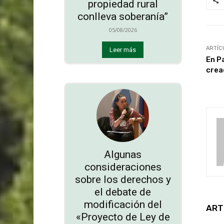
propiedad rural
conlleva soberanía”
05/08/2026
ARTÍC
Leer más
En P
crea
Algunas
consideraciones
sobre los derechos y
el debate de
modificación del
ART
«Proyecto de Ley de