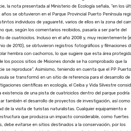
ie, la nota presentada al Ministerio de Ecología señala, “en los úl
 años se obtuvieron en el Parque Provincial Puerto Península reg
stintos individuos de yaguareté, varios de ellos en la zona del ca
no que, según los comentarios recibidos, pasaría a ser parte del
ito de cuatriciclos. Incluso en el año 2008 y, muy recientemente (e
nio de 2010), se obtuvieron registros fotográficos y filmaciones 
lar hembra con cachorros, lo que sugiere que esta área protegid
e los pocos sitios de Misiones donde se ha comprobado que la
ie se reproduce”. Asimismo, teniendo en cuenta que el PP Puert
sula se transformó en un sitio de referencia para el desarrollo de
tigaciones científicas en ecología, el Ceiba y Vida Silvestre consi
a existencia de una pista de cuatriciclos dentro del parque podría
ar también el desarrollo de proyectos de investigación, así como 
ad de la visita de turistas naturalistas. Cualquier equipamiento e
estructura que produzca un impacto considerable, como fuertes
s, debe evitarse en sitios destinados a la conservación, por los