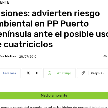
IENTE
siones: advierten riesgo
mbiental en PP Puerto
nínsula ante el posible us
 cuatriciclos
Por
Matias
28/07/2010
Facebook
X
WhatsApp
Copy URL
Medio ambiente
l parque provincial cumple un rol estratégico de conectividad con 