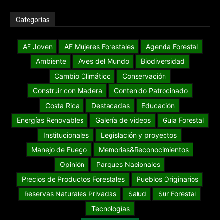
Categorías
AF Joven
AF Mujeres Forestales
Agenda Forestal
Ambiente
Aves del Mundo
Biodiversidad
Cambio Climático
Conservación
Construir con Madera
Contenido Patrocinado
Costa Rica
Destacadas
Educación
Energías Renovables
Galería de videos
Guia Forestal
Institucionales
Legislación y proyectos
Manejo de Fuego
Memorias&Reconocimientos
Opinión
Parques Nacionales
Precios de Productos Forestales
Pueblos Originarios
Reservas Naturales Privadas
Salud
Sur Forestal
Tecnologías