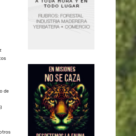
z
tos
jo de
l
 otros