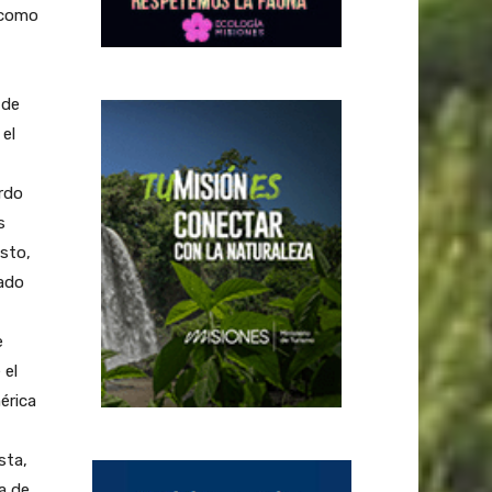
 como
 de
 el
rdo
s
sto,
rado
e
 el
érica
sta,
a de