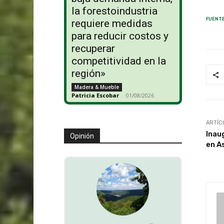
la forestoindustria
FUENTE
requiere medidas
para reducir costos y
recuperar
competitividad en la
región»
Madera & Mueble
Patricia Escobar
-
01/08/2026
ARTÍC
Inau
Opinión
en A