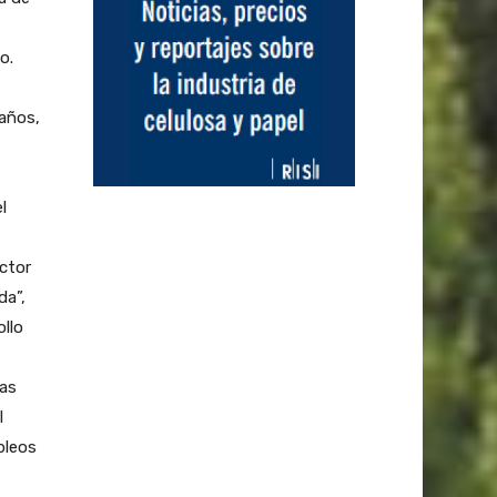
o.
 años,
l
ctor
da”,
ollo
ias
l
pleos