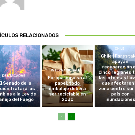
ÍCULOS RELACIONADOS
CHILE
Chile | Foresta
apoyan
recuperación 
INTERNACIONALES
cinco regiones 
DESTACADAS
Europa impulsa al
las intensas llu
El Senado de la
papel: todo
que afectaron 
ción tratará los
embalaje deberá
zona centro sur
bios a la Ley de
ser reciclable en
país con
anejo del Fuego
2030
inundacione