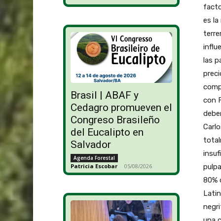
facto
es la
terre
influ
las p
preci
compa
Brasil | ABAF y
con F
Cedagro promueven el
deben
Congreso Brasileño
Carlo
del Eucalipto en
total
Salvador
insuf
Agenda Forestal
pulpa
Patricia Escobar
-
05/08/2026
80% d
Latin
negri
una c