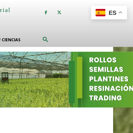
rial
ES
a
F CIENCIAS