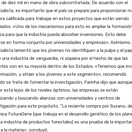
 de diez mil en mano de obra subcontratada. De acuerdo con el
ialista, es importante que el país se prepare para proporcionar 
ra calificada para trabajar en estos proyectos que están siendo
lados. «Uno de los mecanismos para esto es ampliar la formació
ca para que la industria pueda absorber inversiones. Esto debe
se en forma conjunta por universidades y empresas». Asimismo, 
ialista lamentó que los jóvenes no identifiquen a la pulpa y el pap
una industria de vanguardia, ni siquiera por el hecho de que las
tes son en su mayoría dentro de los Estados. «Tenemos que inve
rmación, y atraer a los jóvenes a este segmento», recomendó.
o se trata de fomentar la investigación, Farinha dijo que aunque
r está lejos de los niveles óptimos, las empresas se están
izando y buscando alianzas con universidades y centros de
tigación para este propósito. “La reciente compra por Suzano, de
nica FuturaGene (que trabaja en el desarrollo genético de los plan
la industria de productos forestales) es una prueba de la importa
a la materia», concluyó.