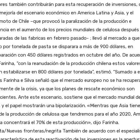
res también contribuirán para esta recuperación de inversiones,
 mejoría del escenario económico en America Latina y Asia, y el
moto de Chile –que provocó la paralización de la producción e
encia en el aumento de los precios mundiales de celulosa después
aradas de las fabricas en febrero pasado- ; llevó al mercado a que
o por tonelada de pasta se disparara a más de 900 dólares, en
ración con 450 dólares registrados en octubre del año. De acue
arinha, “con la reanudación de la producción chilena estos valore
 estabilizarse en 800 dólares por tonelada”, estimó. “Sumado a e
s Farinha e Silva señaló que el mercado europeo no se ha recupe
mente de la crisis, ya que los planes de rescate económico son
icientes. Ante este escenario, sostiene que el mercado mundial d
 y el papel mostrarán una bipolarización. «Mientras que Asia tiene
e la producción de celulosa que tendremos para el año 2020, Am
a concentrará el 70% de esta producción», dijo Farinha.
ta/Nuevas fronteras/negrita También de acuerdo con el especiali
aracterística de esta reactivación de las inversiones es la apertur