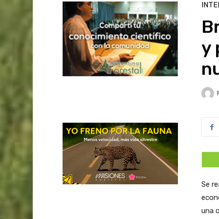
INTE
Br
y 
n
Se re
econó
una c