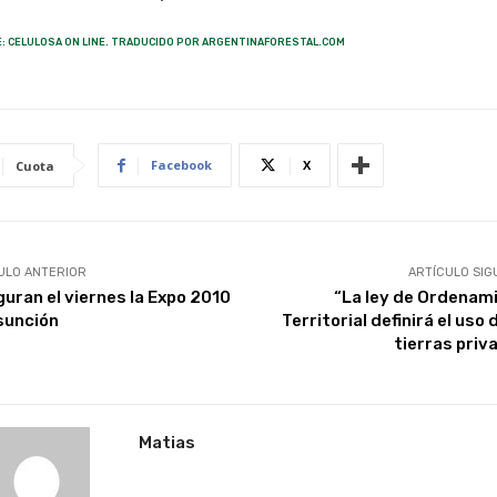
: CELULOSA ON LINE. TRADUCIDO POR ARGENTINAFORESTAL.COM
Facebook
X
Cuota
ULO ANTERIOR
ARTÍCULO SIG
guran el viernes la Expo 2010
“La ley de Ordenam
sunción
Territorial definirá el uso 
tierras priv
Matias