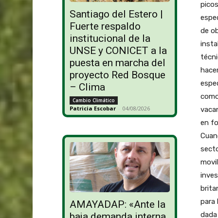
picos
Santiago del Estero |
espec
Fuerte respaldo
de ob
institucional de la
insta
UNSE y CONICET a la
técni
puesta en marcha del
hacer
proyecto Red Bosque
espec
– Clima
como 
Cambio Climático
Patricia Escobar
-
04/08/2026
vacan
en fo
Cuand
secto
movil
inves
brita
para 
AMAYADAP: «Ante la
dada 
baja demanda interna,