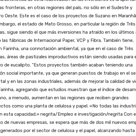
s fronteras, en otras regiones del país, no sólo en el Sudeste y
o Oeste. Este es el caso de los proyectos de Suzano en Maranhã
mbargo, el estado de Mato Grosso, en particular la región de Três
s, sigue siendo el que más inversiones ha atraído en los últimos
las fábricas de Internacional Paper, VCP y Fibra. También tiene,
 Farinha, una connotación ambiental, ya que en el caso de Três
s, áreas de pastizales improductivos están siendo usadas para e
vo de eucalipto. “Estos proyectos también acaban teniendo una
ón social importante, ya que generan puestos de trabajo en el se
tal y en las zonas industriales, además de mejorar la calidad de vi
Farinha, agregando que estudios muestran que el índice de desarr
no, a menudo, aumentan en las regiones que reciben grandes
ctos como una planta de celulosa y papel. «No todas las industr
n esta capacidad.» negrita/Empleo e investigación/negrita Con e
ño de nuevas empresas, se espera que más de dos mil nuevos em
generados por el sector de celulosa y el papel, alcanzando hasta