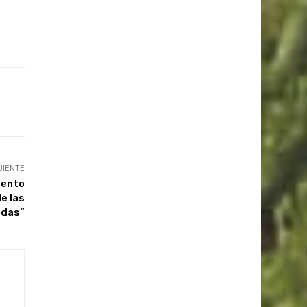
UIENTE
iento
de las
adas”