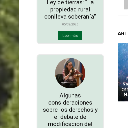
Ley de tierras: “La
propiedad rural
conlleva soberanía”
05/08/2026
ART
Leer más
Na
cam
M
Algunas
consideraciones
sobre los derechos y
el debate de
modificación del