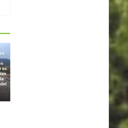
les
en
tras
vias
la
 del
s