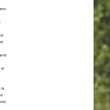
mano
n
el
el
rtir
 el
 la
es
ncia