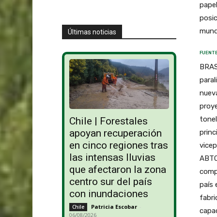
papel
posic
mundi
Últimas noticias
FUENTE
BRASI
paral
nueva
proy
tonel
Chile | Forestales
apoyan recuperación
princ
en cinco regiones tras
vicep
las intensas lluvias
ABTCP
que afectaron la zona
compe
centro sur del país
país 
con inundaciones
fabri
Patricia Escobar
-
Chile
capac
06/08/2026