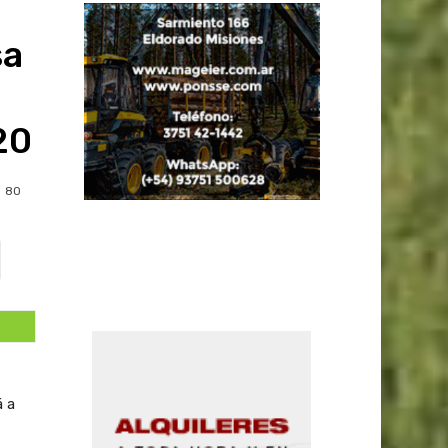
sa
20
80
á a