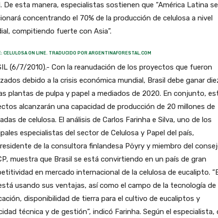
. De esta manera, especialistas sostienen que “América Latina se
ionará concentrando el 70% de la producción de celulosa a nivel
al, compitiendo fuerte con Asia”.
: CELULOSA ON LINE. TRADUCIDO POR ARGENTINAFORESTAL.COM
L (6/7/2010).- Con la reanudación de los proyectos que fueron
izados debido a la crisis económica mundial, Brasil debe ganar die
s plantas de pulpa y papel a mediados de 2020. En conjunto, es
ectos alcanzarán una capacidad de producción de 20 millones de
adas de celulosa. El análisis de Carlos Farinha e Silva, uno de los
ipales especialistas del sector de Celulosa y Papel del país,
residente de la consultora finlandesa Pöyry y miembro del conse
, muestra que Brasil se está convirtiendo en un país de gran
titividad en mercado internacional de la celulosa de eucalipto. “E
está usando sus ventajas, así como el campo de la tecnología de
cación, disponibilidad de tierra para el cultivo de eucaliptos y
idad técnica y de gestión”, indicó Farinha. Según el especialista,