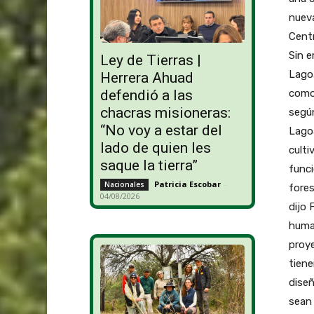
nueva
Centr
Sin e
Ley de Tierras |
Lagoa
Herrera Ahuad
como 
defendió a las
chacras misioneras:
según
“No voy a estar del
Lagoa
lado de quien les
culti
saque la tierra”
funci
Patricia Escobar
-
Nacionales
fores
04/08/2026
dijo 
huma
proye
tiene
dise
sean 