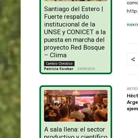
como 
Santiago del Estero |
http
Fuerte respaldo
institucional de la
FUENTE
UNSE y CONICET a la
puesta en marcha del
proyecto Red Bosque
– Clima
Cambio Climático
Patricia Escobar
-
04/08/2026
ARTÍC
Héct
Arge
ejem
A sala llena: el sector
productivo y científico