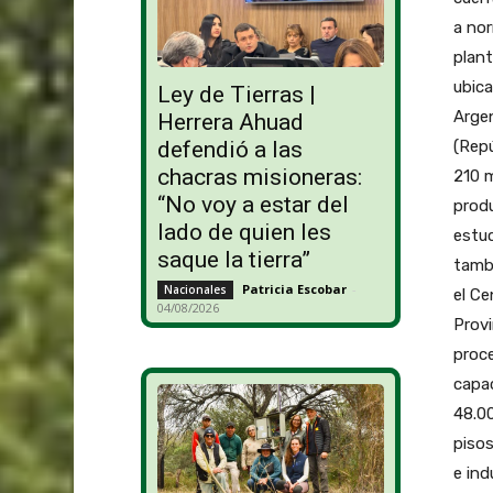
a no
plant
ubica
Ley de Tierras |
Argen
Herrera Ahuad
(Repú
defendió a las
chacras misioneras:
210 m
“No voy a estar del
produ
lado de quien les
estuc
saque la tierra”
tamb
Patricia Escobar
-
Nacionales
el Ce
04/08/2026
Provi
proc
capa
48.00
pisos
e ind