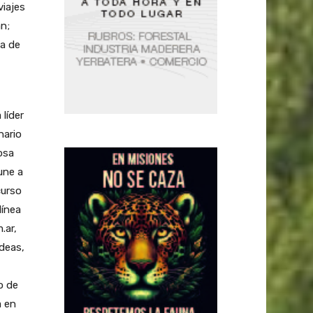
viajes
án;
na de
líder
nario
osa
une a
curso
línea
.ar,
ideas,
o de
a en