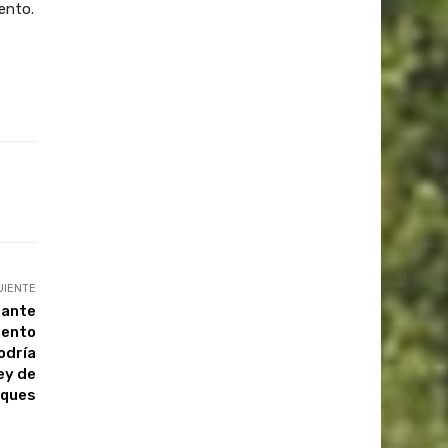
ento.
UIENTE
 ante
iento
odría
ey de
ques