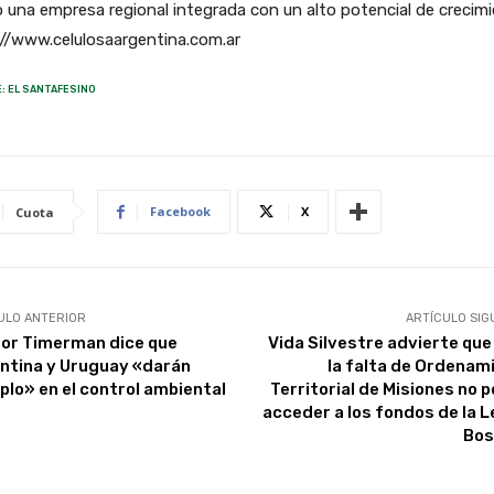
una empresa regional integrada con un alto potencial de crecimi
://www.celulosaargentina.com.ar
: EL SANTAFESINO
Facebook
X
Cuota
ULO ANTERIOR
ARTÍCULO SIG
or Timerman dice que
Vida Silvestre advierte que
ntina y Uruguay «darán
la falta de Ordenam
plo» en el control ambiental
Territorial de Misiones no p
acceder a los fondos de la L
Bos