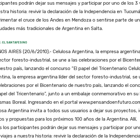
cipantes podrán dejar sus mensajes y participar por uno de los 3 
stra historia: revivir la declaración de la Independencia en Tucum
imentar el cruce de los Andes en Mendoza o sentirse parte de u
iudades más tradicionales de Argentina en Salta.
: EL SANTAFESINO
S AIRES (20/6/2010).- Celulosa Argentina, la empresa argentina 
ector foresto-industrial, se une a las celebraciones por el Bicente
estro país, lanzando el concurso “El papel del Tricentenario Celul
tina, la empresa argentina líder del sector foresto-industrial, se 
elebraciones por el Bicentenario de nuestro país, lanzando el con
apel del Tricentenario”, junto a un embalaje conmemorativo en su 
esmas Boreal. Ingresando en el portal www.pensandoenfuturo.com
osa Argentina invita a todos sus usuarios a dejar sus proyectos, 
s y propuestas para los próximos 100 años de la Argentina. Allí,
 los participantes podrán dejar sus mensajes y participar por un
 viajes a nuestra historia: revivir la declaración de la Independenci