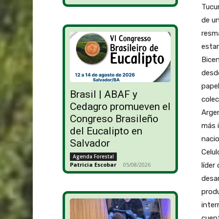
Tucum
de un
resma
estar
Bicen
desde
papel
Brasil | ABAF y
colec
Cedagro promueven el
Argen
Congreso Brasileño
más i
del Eucalipto en
naci
Salvador
Celul
Agenda Forestal
líder
Patricia Escobar
-
05/08/2026
desar
produ
inter
cuent