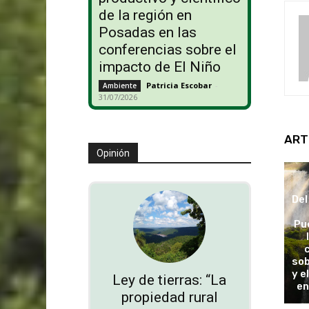
de la región en
Posadas en las
conferencias sobre el
impacto de El Niño
Patricia Escobar
-
Ambiente
31/07/2026
ART
Opinión
Del
Pu
sob
y e
Ley de tierras: “La
en
propiedad rural