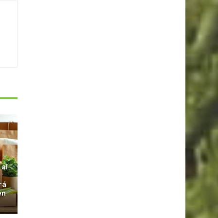
S
 al
rá
en