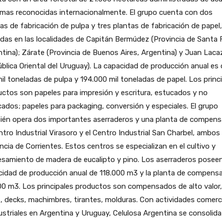
rmas reconocidas internacionalmente. El grupo cuenta con dos
as de fabricación de pulpa y tres plantas de fabricación de papel,
das en las localidades de Capitán Bermúdez (Provincia de Santa 
tina); Zárate (Provincia de Buenos Aires, Argentina) y Juan Laca
blica Oriental del Uruguay). La capacidad de producción anual es
il toneladas de pulpa y 194.000 mil toneladas de papel. Los princ
ctos son papeles para impresión y escritura, estucados y no
ados; papeles para packaging, conversión y especiales. El grupo
ién opera dos importantes aserraderos y una planta de compens
ntro Industrial Virasoro y el Centro Industrial San Charbel, ambos 
ncia de Corrientes. Estos centros se especializan en el cultivo y
esamiento de madera de eucalipto y pino. Los aserraderos posee
cidad de producción anual de 118.000 m3 y la planta de compens
0 m3. Los principales productos son compensados de alto valor,
, decks, machimbres, tirantes, molduras. Con actividades comerc
ustriales en Argentina y Uruguay, Celulosa Argentina se consolida