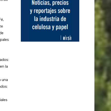
Fé,
ze
 de
ipales
ados:
en la
n una
ados:
iales