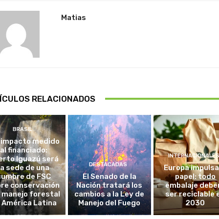
Matias
ÍCULOS RELACIONADOS
BRASIL
 impacto medido
al financiado:
INTERNACIONALE
erto Iguazú será
DESTACADAS
la sede de una
Europa impulsa
cumbre de FSC
El Senado de la
papel: todo
re conservación
Nación tratará los
embalaje debe
l manejo forestal
cambios a la Ley de
ser reciclable 
 América Latina
Manejo del Fuego
2030