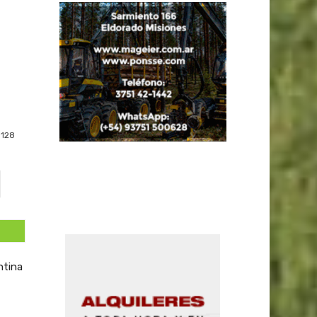
128
ntina