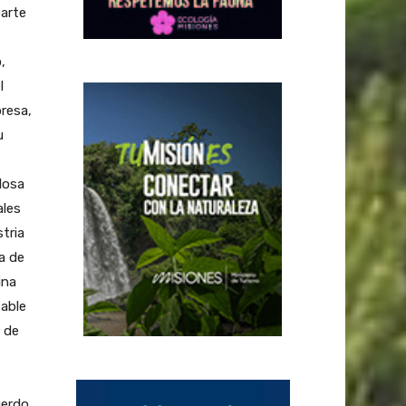
arte
,
l
presa,
u
losa
ales
tria
a de
ina
table
n de
uerdo