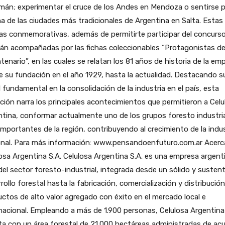
án; experimentar el cruce de los Andes en Mendoza o sentirse p
a de las ciudades más tradicionales de Argentina en Salta. Estas
s conmemorativas, además de permitirte participar del concurso
án acompañadas por las fichas coleccionables “Protagonistas de
tenario”, en las cuales se relatan los 81 años de historia de la em
 su fundación en el año 1929, hasta la actualidad. Destacando s
 fundamental en la consolidación de la industria en el país, esta
ción narra los principales acontecimientos que permitieron a Celu
tina, conformar actualmente uno de los grupos foresto industri
mportantes de la región, contribuyendo al crecimiento de la indus
onal. Para más información: www.pensandoenfuturo.com.ar Acerc
osa Argentina S.A. Celulosa Argentina S.A. es una empresa argent
 del sector foresto-industrial, integrada desde un sólido y susten
rollo forestal hasta la fabricación, comercialización y distribució
ctos de alto valor agregado con éxito en el mercado local e
nacional. Empleando a más de 1.900 personas, Celulosa Argentina
a con un área forestal de 21.000 hectáreas administradas de ac