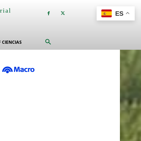
rial
ES
a
F CIENCIAS