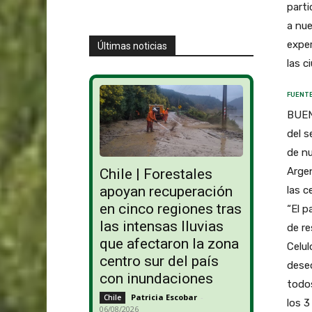
parti
a nue
exper
Últimas noticias
las c
FUENTE
BUENO
del s
de nu
Argen
Chile | Forestales
apoyan recuperación
las c
en cinco regiones tras
“El p
las intensas lluvias
de r
que afectaron la zona
Celul
centro sur del país
deseo
con inundaciones
todos
Patricia Escobar
-
Chile
los 3
06/08/2026