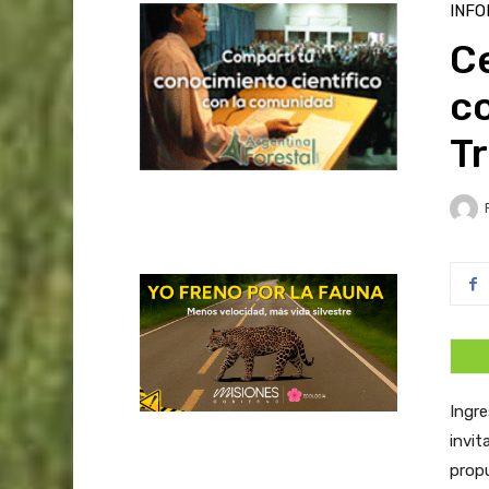
INFO
Ce
co
Tr
Ingr
invit
propu