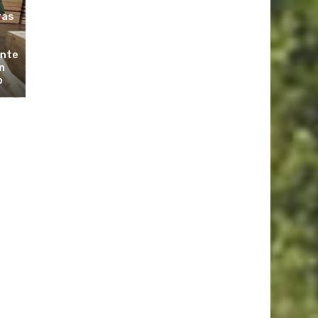
ras
ante
n
o