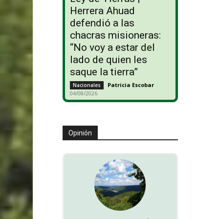
Herrera Ahuad
defendió a las
chacras misioneras:
“No voy a estar del
lado de quien les
saque la tierra”
Patricia Escobar
-
Nacionales
04/08/2026
Opinión