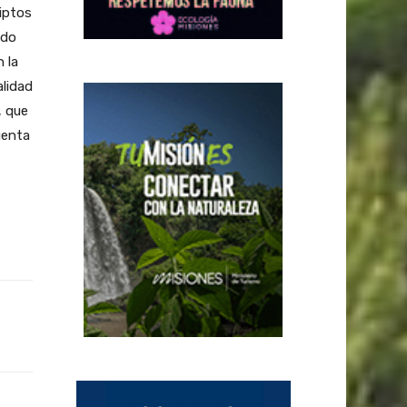
riptos
ado
 la
alidad
, que
uenta