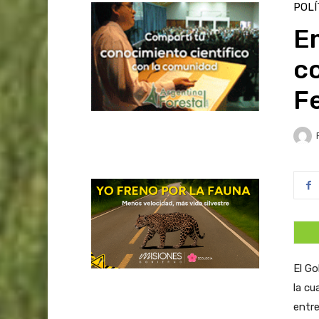
POLÍ
E
c
F
El Go
la cu
entre