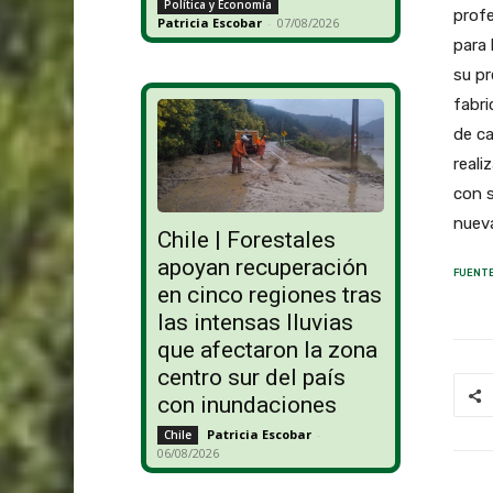
Política y Economía
profe
Patricia Escobar
-
07/08/2026
para 
su pr
fabri
de ca
reali
con s
nuev
Chile | Forestales
apoyan recuperación
FUENTE
en cinco regiones tras
las intensas lluvias
que afectaron la zona
centro sur del país
con inundaciones
Patricia Escobar
-
Chile
06/08/2026