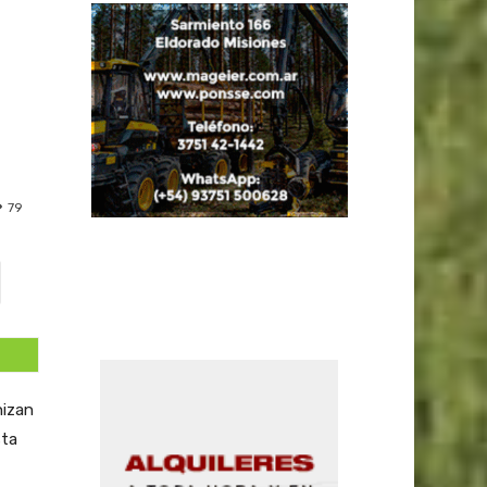
79
nizan
sta