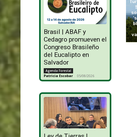
Tur
so
‘
b
Brasil | ABAF y
va
Cedagro promueven el
Congreso Brasileño
del Eucalipto en
Salvador
Agenda Forestal
Patricia Escobar
-
05/08/2026
Ley de Tierras |