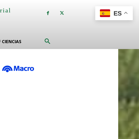
rial
ES
a
F CIENCIAS