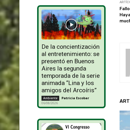
ARTÍC
Fallo
Haya:
muc
De la concientización
al entretenimiento: se
presentó en Buenos
Aires la segunda
temporada de la serie
animada “Lina y los
amigos del Arcoíris”
Patricia Escobar
-
Ambiente
ART
06/08/2026