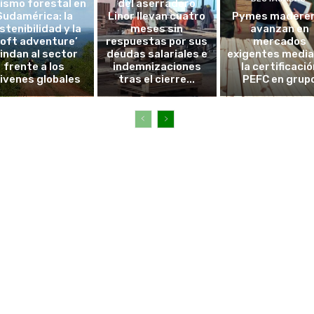
ismo forestal en
del aserradero
Sudamérica: la
Linor llevan cuatro
Pymes madere
stenibilidad y la
meses sin
avanzan en
soft adventure’
respuestas por sus
mercados
lindan al sector
deudas salariales e
exigentes medi
frente a los
indemnizaciones
la certificació
ivenes globales
tras el cierre...
PEFC en grup