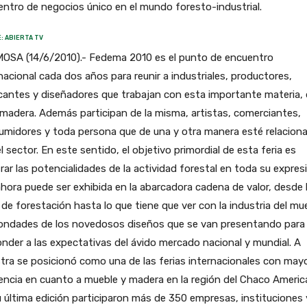
ntro de negocios único en el mundo foresto-industrial.
: ABIERTA TV
OSA (14/6/2010).- Fedema 2010 es el punto de encuentro
nacional cada dos años para reunir a industriales, productores,
cantes y diseñadores que trabajan con esta importante materia,
 madera. Además participan de la misma, artistas, comerciantes,
umidores y toda persona que de una y otra manera esté relacion
l sector. En este sentido, el objetivo primordial de esta feria es
ar las potencialidades de la actividad forestal en toda su expres
hora puede ser exhibida en la abarcadora cadena de valor, desde 
 de forestación hasta lo que tiene que ver con la industria del mu
bondades de los novedosos diseños que se van presentando para
nder a las expectativas del ávido mercado nacional y mundial. A
ra se posicionó como una de las ferias internacionales con may
encia en cuanto a mueble y madera en la región del Chaco Americ
 última edición participaron más de 350 empresas, instituciones 