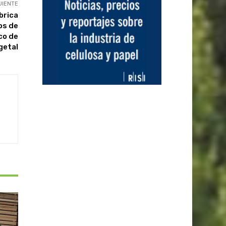
UIENTE
brica
os de
co de
getal