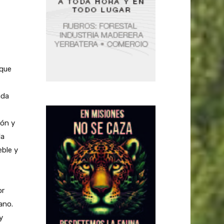
 que
ada
ión y
la
eble y
or
ano.
y